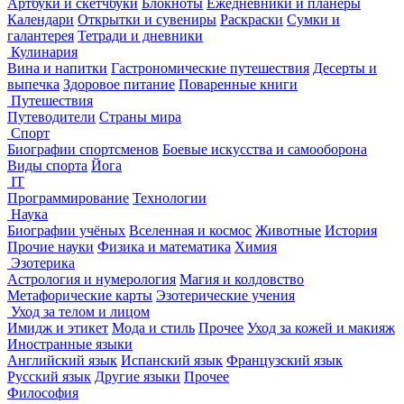
Артбуки и скетчбуки
Блокноты
Ежедневники и планеры
Календари
Открытки и сувениры
Раскраски
Сумки и
галантерея
Тетради и дневники
Кулинария
Вина и напитки
Гастрономические путешествия
Десерты и
выпечка
Здоровое питание
Поваренные книги
Путешествия
Путеводители
Страны мира
Спорт
Биографии спортсменов
Боевые искусства и самооборона
Виды спорта
Йога
IT
Программирование
Технологии
Наука
Биографии учёных
Вселенная и космос
Животные
История
Прочие науки
Физика и математика
Химия
Эзотерика
Астрология и нумерология
Магия и колдовство
Метафорические карты
Эзотерические учения
Уход за телом и лицом
Имидж и этикет
Мода и стиль
Прочее
Уход за кожей и макияж
Иностранные языки
Английский язык
Испанский язык
Французский язык
Русский язык
Другие языки
Прочее
Философия