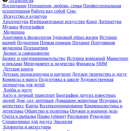
Психология
Воспитание
Отношения, любовь, семья
Профессиональная
психотерапия
Работа над собой
Секс
Искусство и культура
Архитектура
Изобразительное искусство
Кино
Литература
Музыка
Фотография
Медицина
Анатомия и физиология
Здоровый образ жизни
Истории
врачей
Педиатрия
Первая помощь
Питание
Популярная
медицина
Психиатрия
Бизнес и саморазвитие
Бизнес и предпринимательство
Истории компаний
Маркетинг
и реклама
Менеджмент и лидерство
Финансы
SMM
Детские книги
Детские энциклопедии и научпоп
Детское творчество и досуг
Комиксы и манга
Подготовка к школе
Художественная
литература для детей
Хобби и досуг
Авто и личный транспорт
Биографии других известных
людей
Дом, сад, интерьер
Домашние животные
Игрушки и
антистресс
Карты
Коллекционирование
Криминалистика и
детективы
Общество и политика
Оружие и военное дело
Охота и рыбалка
Право (общее)
Рисование
Рукоделие
Справочники для досуга
Экология
Блокноты и аксессуары