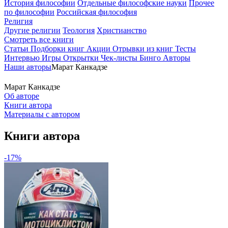
История философии
Отдельные философские науки
Прочее
по философии
Российская философия
Религия
Другие религии
Теология
Христианство
Смотреть все книги
Статьи
Подборки книг
Акции
Отрывки из книг
Тесты
Интервью
Игры
Открытки
Чек-листы
Бинго
Авторы
Наши авторы
Марат Канкадзе
Марат Канкадзе
Об авторе
Книги автора
Материалы с автором
Книги автора
-17%