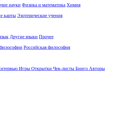
чие науки
Физика и математика
Химия
е карты
Эзотерические учения
язык
Другие языки
Прочее
 философии
Российская философия
нтервью
Игры
Открытки
Чек-листы
Бинго
Авторы