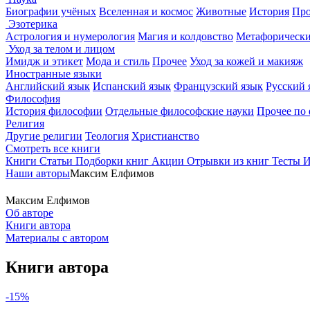
Биографии учёных
Вселенная и космос
Животные
История
Про
Эзотерика
Астрология и нумерология
Магия и колдовство
Метафорически
Уход за телом и лицом
Имидж и этикет
Мода и стиль
Прочее
Уход за кожей и макияж
Иностранные языки
Английский язык
Испанский язык
Французский язык
Русский 
Философия
История философии
Отдельные философские науки
Прочее по
Религия
Другие религии
Теология
Христианство
Смотреть все книги
Книги
Статьи
Подборки книг
Акции
Отрывки из книг
Тесты
И
Наши авторы
Максим Елфимов
Максим Елфимов
Об авторе
Книги автора
Материалы с автором
Книги автора
-15%