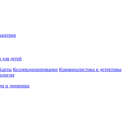
хиатрия
 для детей
Карты
Коллекционирование
Криминалистика и детективы
ология
ди и дневники