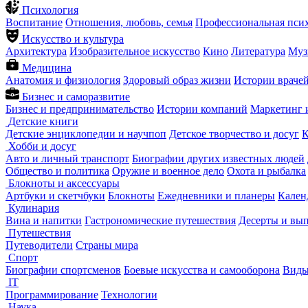
Психология
Воспитание
Отношения, любовь, семья
Профессиональная пси
Искусство и культура
Архитектура
Изобразительное искусство
Кино
Литература
Муз
Медицина
Анатомия и физиология
Здоровый образ жизни
Истории враче
Бизнес и саморазвитие
Бизнес и предпринимательство
Истории компаний
Маркетинг 
Детские книги
Детские энциклопедии и научпоп
Детское творчество и досуг
К
Хобби и досуг
Авто и личный транспорт
Биографии других известных людей
Общество и политика
Оружие и военное дело
Охота и рыбалка
Блокноты и аксессуары
Артбуки и скетчбуки
Блокноты
Ежедневники и планеры
Кален
Кулинария
Вина и напитки
Гастрономические путешествия
Десерты и вы
Путешествия
Путеводители
Страны мира
Спорт
Биографии спортсменов
Боевые искусства и самооборона
Виды
IT
Программирование
Технологии
Наука