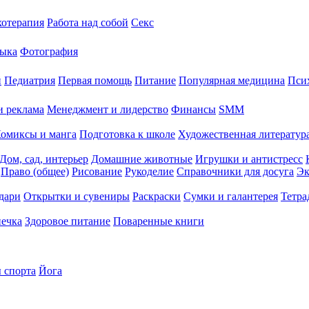
хотерапия
Работа над собой
Секс
ыка
Фотография
й
Педиатрия
Первая помощь
Питание
Популярная медицина
Пси
и реклама
Менеджмент и лидерство
Финансы
SMM
омиксы и манга
Подготовка к школе
Художественная литература
Дом, сад, интерьер
Домашние животные
Игрушки и антистресс
Право (общее)
Рисование
Рукоделие
Справочники для досуга
Эк
дари
Открытки и сувениры
Раскраски
Сумки и галантерея
Тетра
печка
Здоровое питание
Поваренные книги
 спорта
Йога