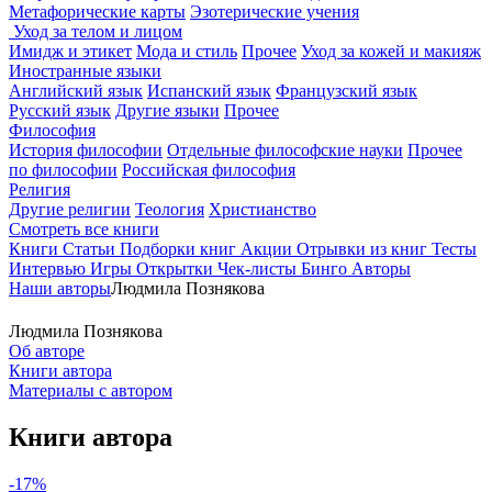
Метафорические карты
Эзотерические учения
Уход за телом и лицом
Имидж и этикет
Мода и стиль
Прочее
Уход за кожей и макияж
Иностранные языки
Английский язык
Испанский язык
Французский язык
Русский язык
Другие языки
Прочее
Философия
История философии
Отдельные философские науки
Прочее
по философии
Российская философия
Религия
Другие религии
Теология
Христианство
Смотреть все книги
Книги
Статьи
Подборки книг
Акции
Отрывки из книг
Тесты
Интервью
Игры
Открытки
Чек-листы
Бинго
Авторы
Наши авторы
Людмила Познякова
Людмила Познякова
Об авторе
Книги автора
Материалы с автором
Книги автора
-17%