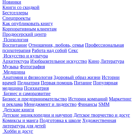
Новинки
Книги со скидкой
Бестселлеры
Спецпроекты
Как опубликовать книгу
Корпоративным клиентам
Продюсерский центр
Психология
Воспитание
Отношения, любовь, семья
Профессиональная
психотерапия
Работа над собой
Секс
Искусство и культура
Архитектура
Изобразительное искусство
Кино
Литература
Музыка
Фотография
Медицина
Анатомия и физиология
Здоровый образ жизни
Истории
врачей
Педиатрия
Первая помощь
Питание
Популярная
медицина
Психиатрия
Бизнес и саморазвитие
Бизнес и предпринимательство
Истории компаний
Маркетинг
и реклама
Менеджмент и лидерство
Финансы
SMM
Детские книги
Детские энциклопедии и научпоп
Детское творчество и досуг
Комиксы и манга
Подготовка к школе
Художественная
литература для детей
Хобби и досуг