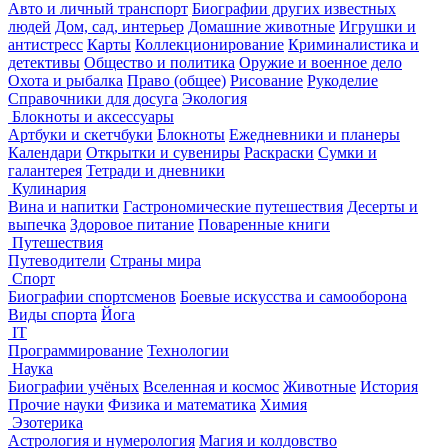
Авто и личный транспорт
Биографии других известных
людей
Дом, сад, интерьер
Домашние животные
Игрушки и
антистресс
Карты
Коллекционирование
Криминалистика и
детективы
Общество и политика
Оружие и военное дело
Охота и рыбалка
Право (общее)
Рисование
Рукоделие
Справочники для досуга
Экология
Блокноты и аксессуары
Артбуки и скетчбуки
Блокноты
Ежедневники и планеры
Календари
Открытки и сувениры
Раскраски
Сумки и
галантерея
Тетради и дневники
Кулинария
Вина и напитки
Гастрономические путешествия
Десерты и
выпечка
Здоровое питание
Поваренные книги
Путешествия
Путеводители
Страны мира
Спорт
Биографии спортсменов
Боевые искусства и самооборона
Виды спорта
Йога
IT
Программирование
Технологии
Наука
Биографии учёных
Вселенная и космос
Животные
История
Прочие науки
Физика и математика
Химия
Эзотерика
Астрология и нумерология
Магия и колдовство