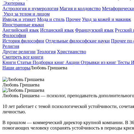
Эзотерика
Астрология и нумерология
Магия и колдовство
Метафорически
Уход за телом и лицом
Имидж и этикет
Мода и стиль
Прочее
Уход за кожей и макияж
Иностранные языки
Английский язык
Испанский язык
Французский язык
Русский 
Философия
История философии
Отдельные философские науки
Прочее по
Религия
Другие религии
Теология
Христианство
Смотреть все книги
Книги
Статьи
Подборки книг
Акции
Отрывки из книг
Тесты
И
Наши авторы
Любовь Гришаева
Любовь Гришаева
Любовь Гришаева — психолог, преподаватель дополнительного
10 лет работает с темой психологической устойчивости, соче
личностью.
В прошлом — коммерческий директор крупной компании. В 36 л
помогающих человеку сохранять устойчивость в периоды криз