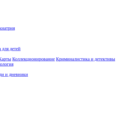
хиатрия
 для детей
Карты
Коллекционирование
Криминалистика и детективы
ология
ди и дневники