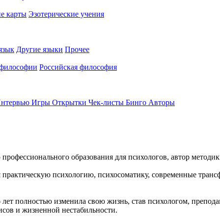
е карты
Эзотерические учения
язык
Другие языки
Прочее
 философии
Российская философия
нтервью
Игры
Открытки
Чек-листы
Бинго
Авторы
 профессионального образования для психологов, автор методи
тая практическую психологию, психосоматику, современные тран
ет полностью изменила свою жизнь, став психологом, преподав
исов и жизненной нестабильности.