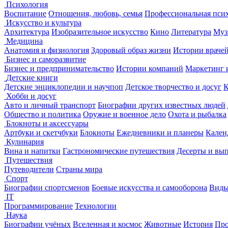
Психология
Воспитание
Отношения, любовь, семья
Профессиональная пси
Искусство и культура
Архитектура
Изобразительное искусство
Кино
Литература
Муз
Медицина
Анатомия и физиология
Здоровый образ жизни
Истории враче
Бизнес и саморазвитие
Бизнес и предпринимательство
Истории компаний
Маркетинг 
Детские книги
Детские энциклопедии и научпоп
Детское творчество и досуг
К
Хобби и досуг
Авто и личный транспорт
Биографии других известных людей
Общество и политика
Оружие и военное дело
Охота и рыбалка
Блокноты и аксессуары
Артбуки и скетчбуки
Блокноты
Ежедневники и планеры
Кален
Кулинария
Вина и напитки
Гастрономические путешествия
Десерты и вы
Путешествия
Путеводители
Страны мира
Спорт
Биографии спортсменов
Боевые искусства и самооборона
Виды
IT
Программирование
Технологии
Наука
Биографии учёных
Вселенная и космос
Животные
История
Про