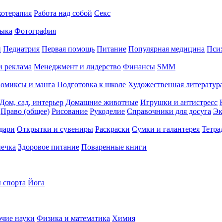
хотерапия
Работа над собой
Секс
ыка
Фотография
й
Педиатрия
Первая помощь
Питание
Популярная медицина
Пси
и реклама
Менеджмент и лидерство
Финансы
SMM
омиксы и манга
Подготовка к школе
Художественная литература
Дом, сад, интерьер
Домашние животные
Игрушки и антистресс
Право (общее)
Рисование
Рукоделие
Справочники для досуга
Эк
дари
Открытки и сувениры
Раскраски
Сумки и галантерея
Тетра
печка
Здоровое питание
Поваренные книги
 спорта
Йога
чие науки
Физика и математика
Химия