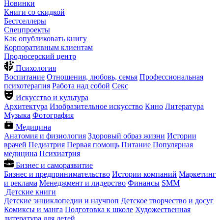
Новинки
Книги со скидкой
Бестселлеры
Спецпроекты
Как опубликовать книгу
Корпоративным клиентам
Продюсерский центр
Психология
Воспитание
Отношения, любовь, семья
Профессиональная
психотерапия
Работа над собой
Секс
Искусство и культура
Архитектура
Изобразительное искусство
Кино
Литература
Музыка
Фотография
Медицина
Анатомия и физиология
Здоровый образ жизни
Истории
врачей
Педиатрия
Первая помощь
Питание
Популярная
медицина
Психиатрия
Бизнес и саморазвитие
Бизнес и предпринимательство
Истории компаний
Маркетинг
и реклама
Менеджмент и лидерство
Финансы
SMM
Детские книги
Детские энциклопедии и научпоп
Детское творчество и досуг
Комиксы и манга
Подготовка к школе
Художественная
литература для детей