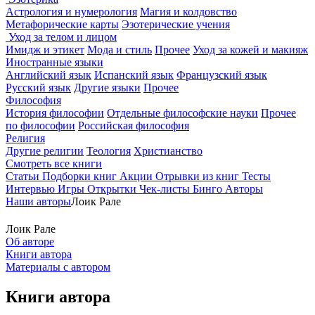
Астрология и нумерология
Магия и колдовство
Метафорические карты
Эзотерические учения
Уход за телом и лицом
Имидж и этикет
Мода и стиль
Прочее
Уход за кожей и макияж
Иностранные языки
Английский язык
Испанский язык
Французский язык
Русский язык
Другие языки
Прочее
Философия
История философии
Отдельные философские науки
Прочее
по философии
Российская философия
Религия
Другие религии
Теология
Христианство
Смотреть все книги
Статьи
Подборки книг
Акции
Отрывки из книг
Тесты
Интервью
Игры
Открытки
Чек-листы
Бинго
Авторы
Наши авторы
Лоик Рале
Лоик Рале
Об авторе
Книги автора
Материалы с автором
Книги автора