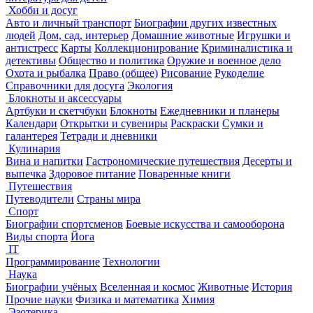
Хобби и досуг
Авто и личный транспорт
Биографии других известных
людей
Дом, сад, интерьер
Домашние животные
Игрушки и
антистресс
Карты
Коллекционирование
Криминалистика и
детективы
Общество и политика
Оружие и военное дело
Охота и рыбалка
Право (общее)
Рисование
Рукоделие
Справочники для досуга
Экология
Блокноты и аксессуары
Артбуки и скетчбуки
Блокноты
Ежедневники и планеры
Календари
Открытки и сувениры
Раскраски
Сумки и
галантерея
Тетради и дневники
Кулинария
Вина и напитки
Гастрономические путешествия
Десерты и
выпечка
Здоровое питание
Поваренные книги
Путешествия
Путеводители
Страны мира
Спорт
Биографии спортсменов
Боевые искусства и самооборона
Виды спорта
Йога
IT
Программирование
Технологии
Наука
Биографии учёных
Вселенная и космос
Животные
История
Прочие науки
Физика и математика
Химия
Эзотерика