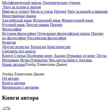
Метафорические карты
Эзотерические учения
Уход за телом и лицом
Имидж и этикет
Мода и стиль
Прочее
Уход за кожей и макияж
Иностранные языки
Английский язык
Испанский язык
Французский язык
Русский язык
Другие языки
Прочее
Философия
История философии
Отдельные философские науки
Прочее
по философии
Российская философия
Религия
Другие религии
Теология
Христианство
Смотреть все книги
Книги
Статьи
Подборки книг
Акции
Отрывки из книг
Тесты
Интервью
Игры
Открытки
Чек-листы
Бинго
Авторы
Наши авторы
Ллойд Ллевеллин-Джонс
Ллойд Ллевеллин-Джонс
Об авторе
Книги автора
Материалы с автором
Книги автора
-17%