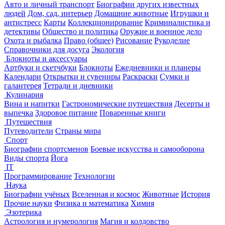
Авто и личный транспорт
Биографии других известных
людей
Дом, сад, интерьер
Домашние животные
Игрушки и
антистресс
Карты
Коллекционирование
Криминалистика и
детективы
Общество и политика
Оружие и военное дело
Охота и рыбалка
Право (общее)
Рисование
Рукоделие
Справочники для досуга
Экология
Блокноты и аксессуары
Артбуки и скетчбуки
Блокноты
Ежедневники и планеры
Календари
Открытки и сувениры
Раскраски
Сумки и
галантерея
Тетради и дневники
Кулинария
Вина и напитки
Гастрономические путешествия
Десерты и
выпечка
Здоровое питание
Поваренные книги
Путешествия
Путеводители
Страны мира
Спорт
Биографии спортсменов
Боевые искусства и самооборона
Виды спорта
Йога
IT
Программирование
Технологии
Наука
Биографии учёных
Вселенная и космос
Животные
История
Прочие науки
Физика и математика
Химия
Эзотерика
Астрология и нумерология
Магия и колдовство