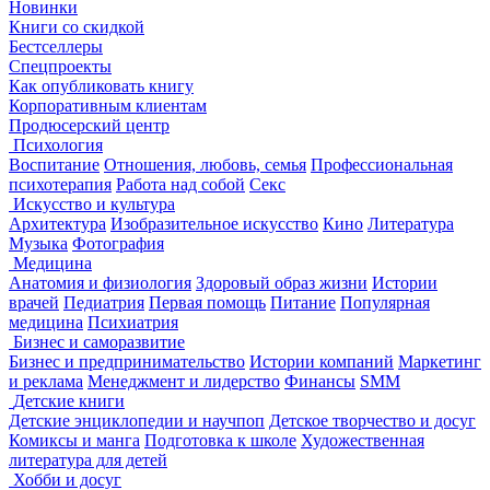
Новинки
Книги со скидкой
Бестселлеры
Спецпроекты
Как опубликовать книгу
Корпоративным клиентам
Продюсерский центр
Психология
Воспитание
Отношения, любовь, семья
Профессиональная
психотерапия
Работа над собой
Секс
Искусство и культура
Архитектура
Изобразительное искусство
Кино
Литература
Музыка
Фотография
Медицина
Анатомия и физиология
Здоровый образ жизни
Истории
врачей
Педиатрия
Первая помощь
Питание
Популярная
медицина
Психиатрия
Бизнес и саморазвитие
Бизнес и предпринимательство
Истории компаний
Маркетинг
и реклама
Менеджмент и лидерство
Финансы
SMM
Детские книги
Детские энциклопедии и научпоп
Детское творчество и досуг
Комиксы и манга
Подготовка к школе
Художественная
литература для детей
Хобби и досуг