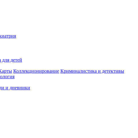
хиатрия
 для детей
Карты
Коллекционирование
Криминалистика и детективы
ология
ди и дневники