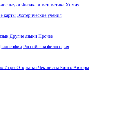
чие науки
Физика и математика
Химия
е карты
Эзотерические учения
язык
Другие языки
Прочее
 философии
Российская философия
ью
Игры
Открытки
Чек-листы
Бинго
Авторы