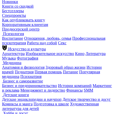
Новинки
Книги со скидкой
Бестселлеры
Спецпроекты
Как опубликовать книгу
Корпоративным клиентам
Продюсерский центр
Психология
Воспитание
Отношения, любовь, семья
Профессиональная
психотерапия
Работа над собой
Секс
Искусство и культура
Архитектура
Изобразительное искусство
Кино
Литература
Музыка
Фотография
Медицина
Анатомия и физиология
Здоровый образ жизни
Истории
врачей
Педиатрия
Первая помощь
Питание
Популярная
медицина
Психиатрия
Бизнес и саморазвитие
Бизнес и предпринимательство
Истории компаний
Маркетинг
и реклама
Менеджмент и лидерство
Финансы
SMM
Детские книги
Детские энциклопедии и научпоп
Детское творчество и досуг
Комиксы и манга
Подготовка к школе
Художественная
литература для детей
Хобби и досуг