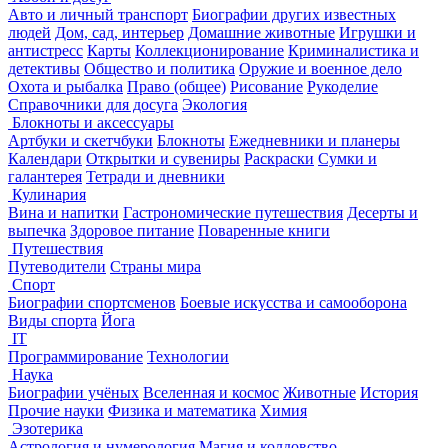
Авто и личный транспорт
Биографии других известных
людей
Дом, сад, интерьер
Домашние животные
Игрушки и
антистресс
Карты
Коллекционирование
Криминалистика и
детективы
Общество и политика
Оружие и военное дело
Охота и рыбалка
Право (общее)
Рисование
Рукоделие
Справочники для досуга
Экология
Блокноты и аксессуары
Артбуки и скетчбуки
Блокноты
Ежедневники и планеры
Календари
Открытки и сувениры
Раскраски
Сумки и
галантерея
Тетради и дневники
Кулинария
Вина и напитки
Гастрономические путешествия
Десерты и
выпечка
Здоровое питание
Поваренные книги
Путешествия
Путеводители
Страны мира
Спорт
Биографии спортсменов
Боевые искусства и самооборона
Виды спорта
Йога
IT
Программирование
Технологии
Наука
Биографии учёных
Вселенная и космос
Животные
История
Прочие науки
Физика и математика
Химия
Эзотерика
Астрология и нумерология
Магия и колдовство