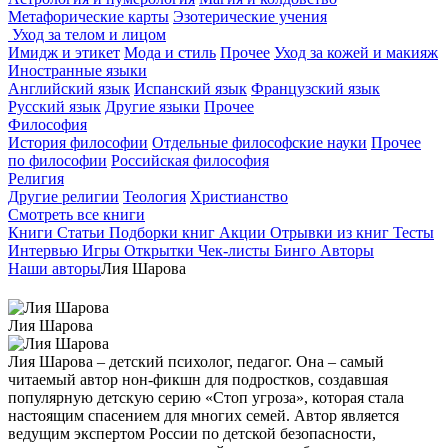
Метафорические карты
Эзотерические учения
Уход за телом и лицом
Имидж и этикет
Мода и стиль
Прочее
Уход за кожей и макияж
Иностранные языки
Английский язык
Испанский язык
Французский язык
Русский язык
Другие языки
Прочее
Философия
История философии
Отдельные философские науки
Прочее
по философии
Российская философия
Религия
Другие религии
Теология
Христианство
Смотреть все книги
Книги
Статьи
Подборки книг
Акции
Отрывки из книг
Тесты
Интервью
Игры
Открытки
Чек-листы
Бинго
Авторы
Наши авторы
Лия Шарова
Лия Шарова
Лия Шарова – детский психолог, педагог. Она – самый
читаемый автор нон-фикшн для подростков, создавшая
популярную детскую серию «Стоп угроза», которая стала
настоящим спасением для многих семей. Автор является
ведущим экспертом России по детской безопасности,