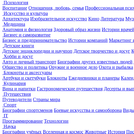
Психология
Воспитание
Отношения, любовь, семья
Профессиональная пси
Искусство и культура
Архитектура
Изобразительное искусство
Кино
Литература
Муз
Медицина
Анатомия и физиология
Здоровый образ жизни
Истории враче
Бизнес и саморазвитие
Бизнес и предпринимательство
Истории компаний
Маркетинг 
Детские книги
Детские энциклопедии и научпоп
Детское творчество и досуг
К
Хобби и досуг
Авто и личный транспорт
Биографии других известных людей
Общество и политика
Оружие и военное дело
Охота и рыбалка
Блокноты и аксессуары
Артбуки и скетчбуки
Блокноты
Ежедневники и планеры
Кален
Кулинария
Вина и напитки
Гастрономические путешествия
Десерты и вы
Путешествия
Путеводители
Страны мира
Спорт
Биографии спортсменов
Боевые искусства и самооборона
Виды
IT
Программирование
Технологии
Наука
Биографии учёных
Вселенная и космос
Животные
История
Про