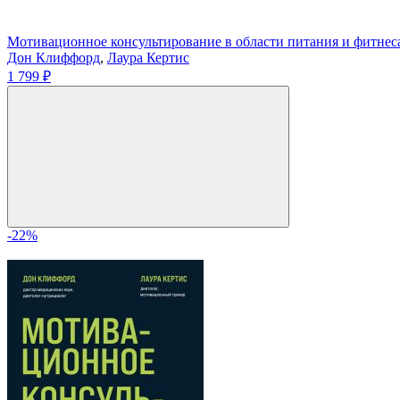
Мотивационное консультирование в области питания и фитнеса
Дон Клиффорд
,
Лаура Кертис
1 799 ₽
-22%