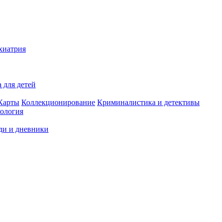
хиатрия
 для детей
Карты
Коллекционирование
Криминалистика и детективы
ология
ди и дневники