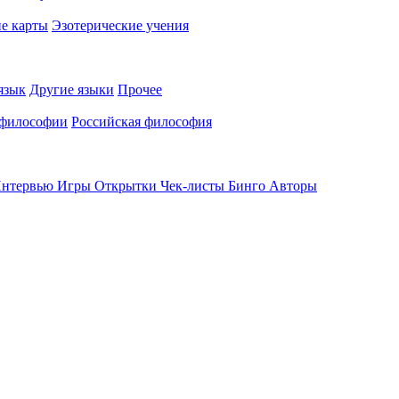
е карты
Эзотерические учения
язык
Другие языки
Прочее
 философии
Российская философия
нтервью
Игры
Открытки
Чек-листы
Бинго
Авторы