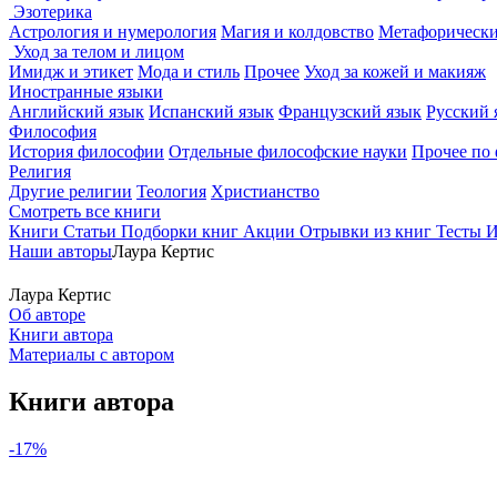
Эзотерика
Астрология и нумерология
Магия и колдовство
Метафорически
Уход за телом и лицом
Имидж и этикет
Мода и стиль
Прочее
Уход за кожей и макияж
Иностранные языки
Английский язык
Испанский язык
Французский язык
Русский 
Философия
История философии
Отдельные философские науки
Прочее по
Религия
Другие религии
Теология
Христианство
Смотреть все книги
Книги
Статьи
Подборки книг
Акции
Отрывки из книг
Тесты
И
Наши авторы
Лаура Кертис
Лаура Кертис
Об авторе
Книги автора
Материалы с автором
Книги автора
-17%