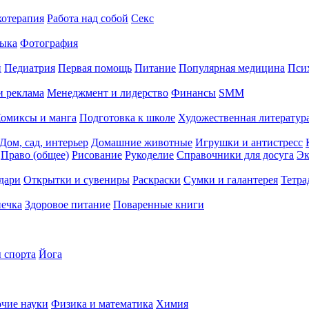
хотерапия
Работа над собой
Секс
ыка
Фотография
й
Педиатрия
Первая помощь
Питание
Популярная медицина
Пси
и реклама
Менеджмент и лидерство
Финансы
SMM
омиксы и манга
Подготовка к школе
Художественная литература
Дом, сад, интерьер
Домашние животные
Игрушки и антистресс
Право (общее)
Рисование
Рукоделие
Справочники для досуга
Эк
дари
Открытки и сувениры
Раскраски
Сумки и галантерея
Тетра
печка
Здоровое питание
Поваренные книги
 спорта
Йога
чие науки
Физика и математика
Химия