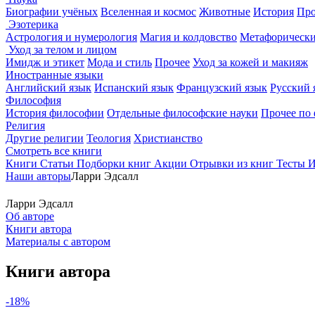
Биографии учёных
Вселенная и космос
Животные
История
Про
Эзотерика
Астрология и нумерология
Магия и колдовство
Метафорически
Уход за телом и лицом
Имидж и этикет
Мода и стиль
Прочее
Уход за кожей и макияж
Иностранные языки
Английский язык
Испанский язык
Французский язык
Русский 
Философия
История философии
Отдельные философские науки
Прочее по
Религия
Другие религии
Теология
Христианство
Смотреть все книги
Книги
Статьи
Подборки книг
Акции
Отрывки из книг
Тесты
И
Наши авторы
Ларри Эдсалл
Ларри Эдсалл
Об авторе
Книги автора
Материалы с автором
Книги автора
-18%