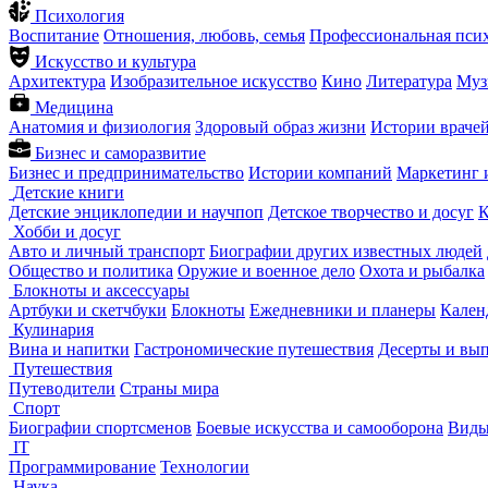
Психология
Воспитание
Отношения, любовь, семья
Профессиональная пси
Искусство и культура
Архитектура
Изобразительное искусство
Кино
Литература
Муз
Медицина
Анатомия и физиология
Здоровый образ жизни
Истории враче
Бизнес и саморазвитие
Бизнес и предпринимательство
Истории компаний
Маркетинг 
Детские книги
Детские энциклопедии и научпоп
Детское творчество и досуг
К
Хобби и досуг
Авто и личный транспорт
Биографии других известных людей
Общество и политика
Оружие и военное дело
Охота и рыбалка
Блокноты и аксессуары
Артбуки и скетчбуки
Блокноты
Ежедневники и планеры
Кален
Кулинария
Вина и напитки
Гастрономические путешествия
Десерты и вы
Путешествия
Путеводители
Страны мира
Спорт
Биографии спортсменов
Боевые искусства и самооборона
Виды
IT
Программирование
Технологии
Наука