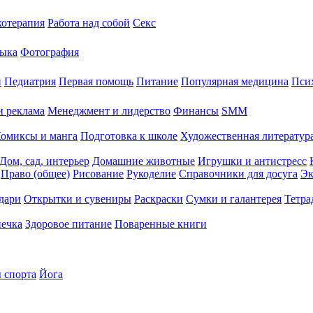
хотерапия
Работа над собой
Секс
ыка
Фотография
й
Педиатрия
Первая помощь
Питание
Популярная медицина
Пси
и реклама
Менеджмент и лидерство
Финансы
SMM
омиксы и манга
Подготовка к школе
Художественная литература
Дом, сад, интерьер
Домашние животные
Игрушки и антистресс
Право (общее)
Рисование
Рукоделие
Справочники для досуга
Эк
дари
Открытки и сувениры
Раскраски
Сумки и галантерея
Тетра
печка
Здоровое питание
Поваренные книги
 спорта
Йога