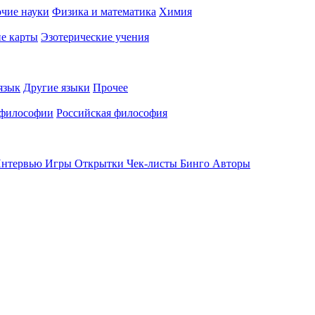
чие науки
Физика и математика
Химия
е карты
Эзотерические учения
язык
Другие языки
Прочее
 философии
Российская философия
нтервью
Игры
Открытки
Чек-листы
Бинго
Авторы