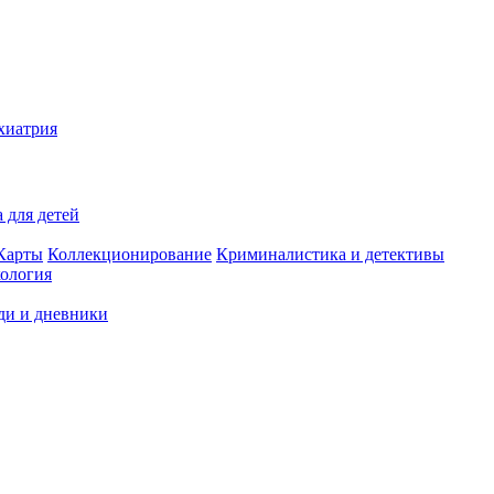
хиатрия
 для детей
Карты
Коллекционирование
Криминалистика и детективы
ология
ди и дневники