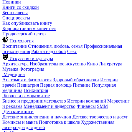
Новинки
Книги со скидкой
Бестселлеры
Спецпроекты
Как опубликовать книгу
Корпоративным клиентам
Продюсерский центр
Психология
Воспитание
Отношения, любовь, семья
Профессиональная
психотерапия
Работа над собой
Секс
Искусство и культура
Архитектура
Изобразительное искусство
Кино
Литература
Музыка
Фотография
Медицина
Анатомия и физиология
Здоровый образ жизни
Истории
врачей
Педиатрия
Первая помощь
Питание
Популярная
медицина
Психиатрия
Бизнес и саморазвитие
Бизнес и предпринимательство
Истории компаний
Маркетинг
и реклама
Менеджмент и лидерство
Финансы
SMM
Детские книги
Детские энциклопедии и научпоп
Детское творчество и досуг
Комиксы и манга
Подготовка к школе
Художественная
литература для детей