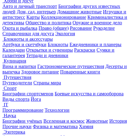
Хобби и досуг
Авто и личный транспорт
Биографии других известных
людей
Дом, сад, интерьер
Домашние животные
Игрушки и
антистресс
Карты
Коллекционирование
Криминалистика и
детективы
Общество и политика
Оружие и военное дело
Охота и рыбалка
Право (общее)
Рисование
Рукоделие
Справочники для досуга
Экология
Блокноты и аксессуары
Артбуки и скетчбуки
Блокноты
Ежедневники и планеры
Календари
Открытки и сувениры
Раскраски
Сумки и
галантерея
Тетради и дневники
Кулинария
Вина и напитки
Гастрономические путешествия
Десерты и
выпечка
Здоровое питание
Поваренные книги
Путешествия
Путеводители
Страны мира
Спорт
Биографии спортсменов
Боевые искусства и самооборона
Виды спорта
Йога
IT
Программирование
Технологии
Наука
Биографии учёных
Вселенная и космос
Животные
История
Прочие науки
Физика и математика
Химия
Эзотерика