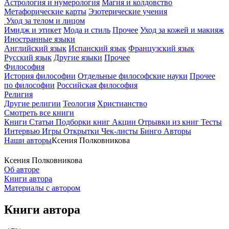
Астрология и нумерология
Магия и колдовство
Метафорические карты
Эзотерические учения
Уход за телом и лицом
Имидж и этикет
Мода и стиль
Прочее
Уход за кожей и макияж
Иностранные языки
Английский язык
Испанский язык
Французский язык
Русский язык
Другие языки
Прочее
Философия
История философии
Отдельные философские науки
Прочее
по философии
Российская философия
Религия
Другие религии
Теология
Христианство
Смотреть все книги
Книги
Статьи
Подборки книг
Акции
Отрывки из книг
Тесты
Интервью
Игры
Открытки
Чек-листы
Бинго
Авторы
Наши авторы
Ксения Полковникова
Ксения Полковникова
Об авторе
Книги автора
Материалы с автором
Книги автора