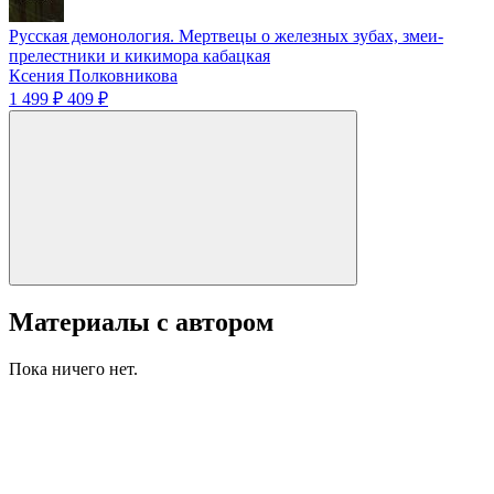
Русская демонология. Мертвецы о железных зубах, змеи-
прелестники и кикимора кабацкая
Ксения Полковникова
1 499 ₽
409 ₽
Материалы с автором
Пока ничего нет.