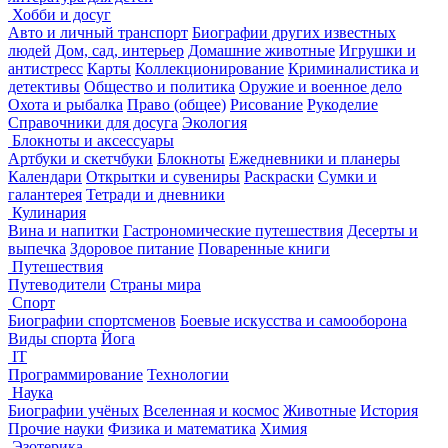
Хобби и досуг
Авто и личный транспорт
Биографии других известных
людей
Дом, сад, интерьер
Домашние животные
Игрушки и
антистресс
Карты
Коллекционирование
Криминалистика и
детективы
Общество и политика
Оружие и военное дело
Охота и рыбалка
Право (общее)
Рисование
Рукоделие
Справочники для досуга
Экология
Блокноты и аксессуары
Артбуки и скетчбуки
Блокноты
Ежедневники и планеры
Календари
Открытки и сувениры
Раскраски
Сумки и
галантерея
Тетради и дневники
Кулинария
Вина и напитки
Гастрономические путешествия
Десерты и
выпечка
Здоровое питание
Поваренные книги
Путешествия
Путеводители
Страны мира
Спорт
Биографии спортсменов
Боевые искусства и самооборона
Виды спорта
Йога
IT
Программирование
Технологии
Наука
Биографии учёных
Вселенная и космос
Животные
История
Прочие науки
Физика и математика
Химия
Эзотерика