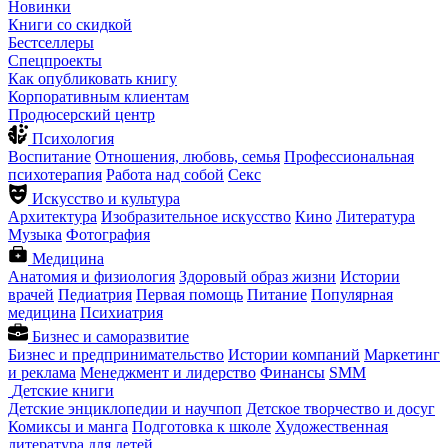
Новинки
Книги со скидкой
Бестселлеры
Спецпроекты
Как опубликовать книгу
Корпоративным клиентам
Продюсерский центр
Психология
Воспитание
Отношения, любовь, семья
Профессиональная
психотерапия
Работа над собой
Секс
Искусство и культура
Архитектура
Изобразительное искусство
Кино
Литература
Музыка
Фотография
Медицина
Анатомия и физиология
Здоровый образ жизни
Истории
врачей
Педиатрия
Первая помощь
Питание
Популярная
медицина
Психиатрия
Бизнес и саморазвитие
Бизнес и предпринимательство
Истории компаний
Маркетинг
и реклама
Менеджмент и лидерство
Финансы
SMM
Детские книги
Детские энциклопедии и научпоп
Детское творчество и досуг
Комиксы и манга
Подготовка к школе
Художественная
литература для детей