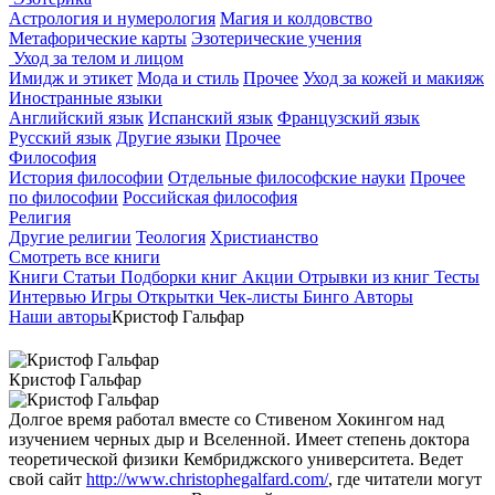
Астрология и нумерология
Магия и колдовство
Метафорические карты
Эзотерические учения
Уход за телом и лицом
Имидж и этикет
Мода и стиль
Прочее
Уход за кожей и макияж
Иностранные языки
Английский язык
Испанский язык
Французский язык
Русский язык
Другие языки
Прочее
Философия
История философии
Отдельные философские науки
Прочее
по философии
Российская философия
Религия
Другие религии
Теология
Христианство
Смотреть все книги
Книги
Статьи
Подборки книг
Акции
Отрывки из книг
Тесты
Интервью
Игры
Открытки
Чек-листы
Бинго
Авторы
Наши авторы
Кристоф Гальфар
Кристоф Гальфар
Долгое время работал вместе со Стивеном Хокингом над
изучением черных дыр и Вселенной. Имеет степень доктора
теоретической физики Кембриджского университета. Ведет
свой сайт
http://www.christophegalfard.com/
, где читатели могут