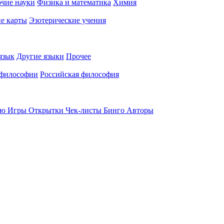
чие науки
Физика и математика
Химия
е карты
Эзотерические учения
язык
Другие языки
Прочее
 философии
Российская философия
ью
Игры
Открытки
Чек-листы
Бинго
Авторы