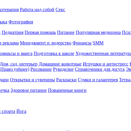
хотерапия
Работа над собой
Секс
ыка
Фотография
й
Педиатрия
Первая помощь
Питание
Популярная медицина
Пси
и реклама
Менеджмент и лидерство
Финансы
SMM
омиксы и манга
Подготовка к школе
Художественная литература
Дом, сад, интерьер
Домашние животные
Игрушки и антистресс
Право (общее)
Рисование
Рукоделие
Справочники для досуга
Эк
дари
Открытки и сувениры
Раскраски
Сумки и галантерея
Тетра
печка
Здоровое питание
Поваренные книги
 спорта
Йога