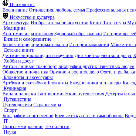
Психология
Воспитание
Отношения, любовь, семья
Профессиональная пси
Искусство и культура
Архитектура
Изобразительное искусство
Кино
Литература
Муз
Медицина
Анатомия и физиология
Здоровый образ жизни
Истории враче
Бизнес и саморазвитие
Бизнес и предпринимательство
Истории компаний
Маркетинг 
Детские книги
Детские энциклопедии и научпоп
Детское творчество и досуг
К
Хобби и досуг
Авто и личный транспорт
Биографии других известных людей
Общество и политика
Оружие и военное дело
Охота и рыбалка
Блокноты и аксессуары
Артбуки и скетчбуки
Блокноты
Ежедневники и планеры
Кален
Кулинария
Вина и напитки
Гастрономические путешествия
Десерты и вы
Путешествия
Путеводители
Страны мира
Спорт
Биографии спортсменов
Боевые искусства и самооборона
Виды
IT
Программирование
Технологии
Наука