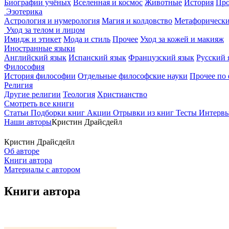
Биографии учёных
Вселенная и космос
Животные
История
Про
Эзотерика
Астрология и нумерология
Магия и колдовство
Метафорически
Уход за телом и лицом
Имидж и этикет
Мода и стиль
Прочее
Уход за кожей и макияж
Иностранные языки
Английский язык
Испанский язык
Французский язык
Русский 
Философия
История философии
Отдельные философские науки
Прочее по
Религия
Другие религии
Теология
Христианство
Смотреть все книги
Статьи
Подборки книг
Акции
Отрывки из книг
Тесты
Интерв
Наши авторы
Кристин Драйсдейл
Кристин Драйсдейл
Об авторе
Книги автора
Материалы с автором
Книги автора