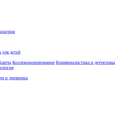
хиатрия
 для детей
Карты
Коллекционирование
Криминалистика и детективы
ология
ди и дневники