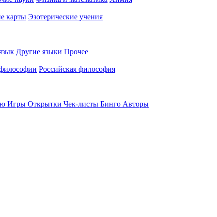
е карты
Эзотерические учения
язык
Другие языки
Прочее
 философии
Российская философия
ью
Игры
Открытки
Чек-листы
Бинго
Авторы