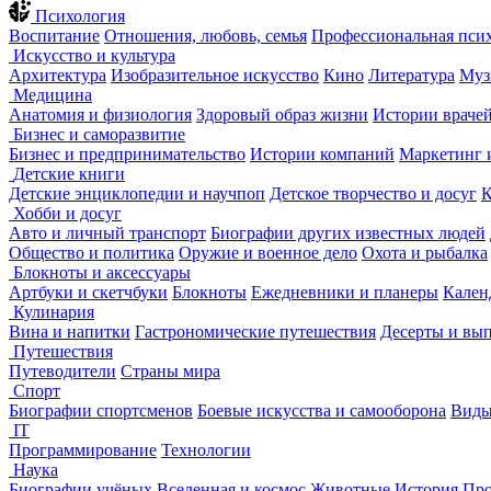
Психология
Воспитание
Отношения, любовь, семья
Профессиональная пси
Искусство и культура
Архитектура
Изобразительное искусство
Кино
Литература
Муз
Медицина
Анатомия и физиология
Здоровый образ жизни
Истории враче
Бизнес и саморазвитие
Бизнес и предпринимательство
Истории компаний
Маркетинг 
Детские книги
Детские энциклопедии и научпоп
Детское творчество и досуг
К
Хобби и досуг
Авто и личный транспорт
Биографии других известных людей
Общество и политика
Оружие и военное дело
Охота и рыбалка
Блокноты и аксессуары
Артбуки и скетчбуки
Блокноты
Ежедневники и планеры
Кален
Кулинария
Вина и напитки
Гастрономические путешествия
Десерты и вы
Путешествия
Путеводители
Страны мира
Спорт
Биографии спортсменов
Боевые искусства и самооборона
Виды
IT
Программирование
Технологии
Наука
Биографии учёных
Вселенная и космос
Животные
История
Про