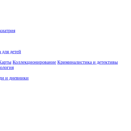
хиатрия
 для детей
Карты
Коллекционирование
Криминалистика и детективы
ология
ди и дневники