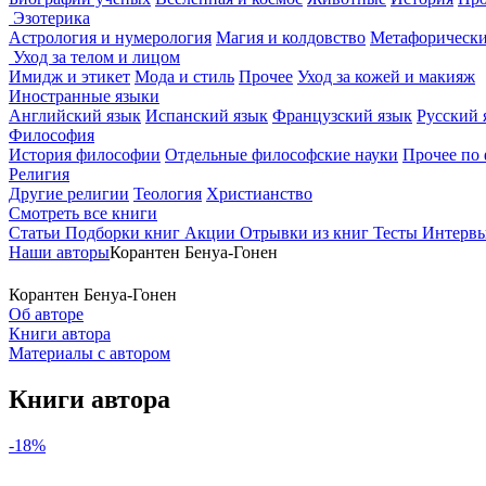
Эзотерика
Астрология и нумерология
Магия и колдовство
Метафорически
Уход за телом и лицом
Имидж и этикет
Мода и стиль
Прочее
Уход за кожей и макияж
Иностранные языки
Английский язык
Испанский язык
Французский язык
Русский 
Философия
История философии
Отдельные философские науки
Прочее по
Религия
Другие религии
Теология
Христианство
Смотреть все книги
Статьи
Подборки книг
Акции
Отрывки из книг
Тесты
Интерв
Наши авторы
Корантен Бенуа-Гонен
Корантен Бенуа-Гонен
Об авторе
Книги автора
Материалы с автором
Книги автора
-18%