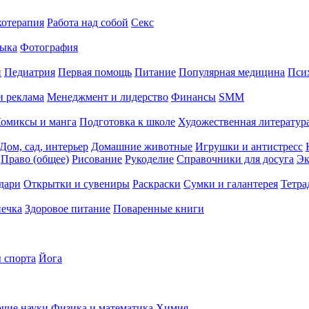
хотерапия
Работа над собой
Секс
ыка
Фотография
й
Педиатрия
Первая помощь
Питание
Популярная медицина
Пси
и реклама
Менеджмент и лидерство
Финансы
SMM
омиксы и манга
Подготовка к школе
Художественная литература
Дом, сад, интерьер
Домашние животные
Игрушки и антистресс
Право (общее)
Рисование
Рукоделие
Справочники для досуга
Эк
дари
Открытки и сувениры
Раскраски
Сумки и галантерея
Тетра
печка
Здоровое питание
Поваренные книги
 спорта
Йога
чие науки
Физика и математика
Химия