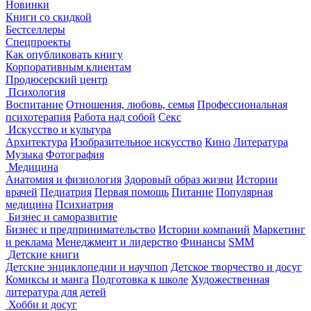
Новинки
Книги со скидкой
Бестселлеры
Спецпроекты
Как опубликовать книгу
Корпоративным клиентам
Продюсерский центр
Психология
Воспитание
Отношения, любовь, семья
Профессиональная
психотерапия
Работа над собой
Секс
Искусство и культура
Архитектура
Изобразительное искусство
Кино
Литература
Музыка
Фотография
Медицина
Анатомия и физиология
Здоровый образ жизни
Истории
врачей
Педиатрия
Первая помощь
Питание
Популярная
медицина
Психиатрия
Бизнес и саморазвитие
Бизнес и предпринимательство
Истории компаний
Маркетинг
и реклама
Менеджмент и лидерство
Финансы
SMM
Детские книги
Детские энциклопедии и научпоп
Детское творчество и досуг
Комиксы и манга
Подготовка к школе
Художественная
литература для детей
Хобби и досуг