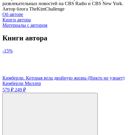
развлекательных новостей на CBS Radio и CBS New York.
Автор блога TheKimChallenge
Об авторе
Книги автора
Материалы с автором
Книги автора
-15%
Кимберли. Которая вела двойную жизнь (Никто не узнает)
Кимберли Миллер
579 ₽
249 ₽