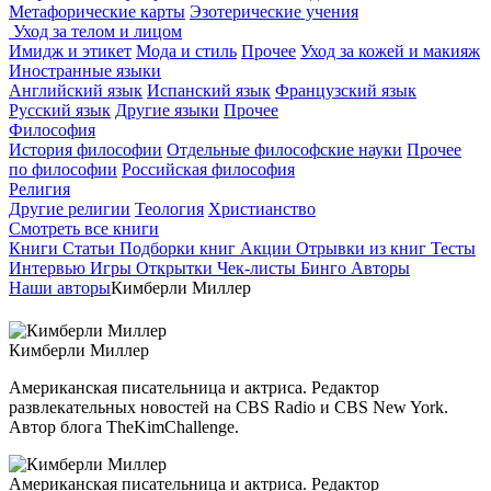
Метафорические карты
Эзотерические учения
Уход за телом и лицом
Имидж и этикет
Мода и стиль
Прочее
Уход за кожей и макияж
Иностранные языки
Английский язык
Испанский язык
Французский язык
Русский язык
Другие языки
Прочее
Философия
История философии
Отдельные философские науки
Прочее
по философии
Российская философия
Религия
Другие религии
Теология
Христианство
Смотреть все книги
Книги
Статьи
Подборки книг
Акции
Отрывки из книг
Тесты
Интервью
Игры
Открытки
Чек-листы
Бинго
Авторы
Наши авторы
Кимберли Миллер
Кимберли Миллер
Американская писательница и актриса. Редактор
развлекательных новостей на CBS Radio и CBS New York.
Автор блога TheKimChallenge.
Американская писательница и актриса. Редактор