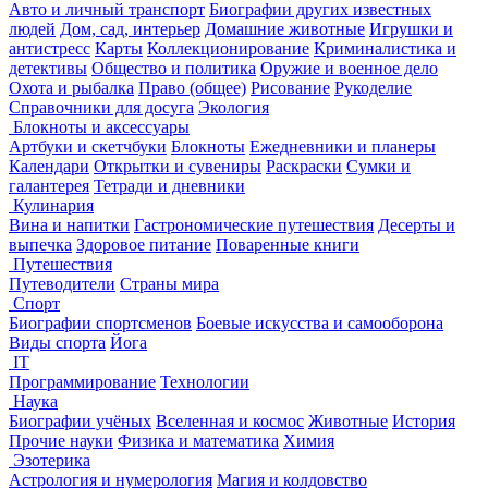
Авто и личный транспорт
Биографии других известных
людей
Дом, сад, интерьер
Домашние животные
Игрушки и
антистресс
Карты
Коллекционирование
Криминалистика и
детективы
Общество и политика
Оружие и военное дело
Охота и рыбалка
Право (общее)
Рисование
Рукоделие
Справочники для досуга
Экология
Блокноты и аксессуары
Артбуки и скетчбуки
Блокноты
Ежедневники и планеры
Календари
Открытки и сувениры
Раскраски
Сумки и
галантерея
Тетради и дневники
Кулинария
Вина и напитки
Гастрономические путешествия
Десерты и
выпечка
Здоровое питание
Поваренные книги
Путешествия
Путеводители
Страны мира
Спорт
Биографии спортсменов
Боевые искусства и самооборона
Виды спорта
Йога
IT
Программирование
Технологии
Наука
Биографии учёных
Вселенная и космос
Животные
История
Прочие науки
Физика и математика
Химия
Эзотерика
Астрология и нумерология
Магия и колдовство