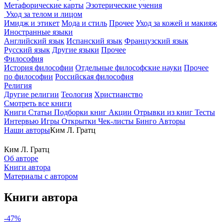
Метафорические карты
Эзотерические учения
Уход за телом и лицом
Имидж и этикет
Мода и стиль
Прочее
Уход за кожей и макияж
Иностранные языки
Английский язык
Испанский язык
Французский язык
Русский язык
Другие языки
Прочее
Философия
История философии
Отдельные философские науки
Прочее
по философии
Российская философия
Религия
Другие религии
Теология
Христианство
Смотреть все книги
Книги
Статьи
Подборки книг
Акции
Отрывки из книг
Тесты
Интервью
Игры
Открытки
Чек-листы
Бинго
Авторы
Наши авторы
Ким Л. Гратц
Ким Л. Гратц
Об авторе
Книги автора
Материалы с автором
Книги автора
-47%