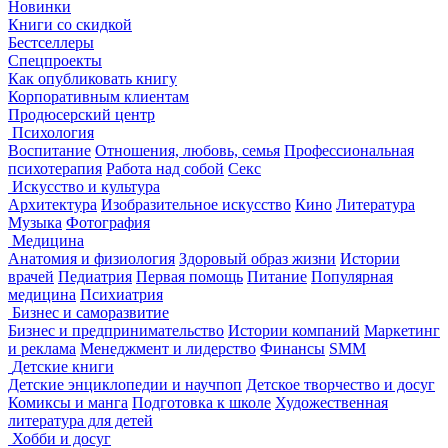
Новинки
Книги со скидкой
Бестселлеры
Спецпроекты
Как опубликовать книгу
Корпоративным клиентам
Продюсерский центр
Психология
Воспитание
Отношения, любовь, семья
Профессиональная
психотерапия
Работа над собой
Секс
Искусство и культура
Архитектура
Изобразительное искусство
Кино
Литература
Музыка
Фотография
Медицина
Анатомия и физиология
Здоровый образ жизни
Истории
врачей
Педиатрия
Первая помощь
Питание
Популярная
медицина
Психиатрия
Бизнес и саморазвитие
Бизнес и предпринимательство
Истории компаний
Маркетинг
и реклама
Менеджмент и лидерство
Финансы
SMM
Детские книги
Детские энциклопедии и научпоп
Детское творчество и досуг
Комиксы и манга
Подготовка к школе
Художественная
литература для детей
Хобби и досуг