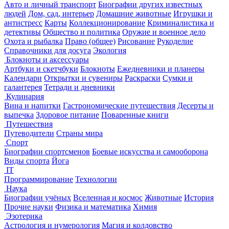
Авто и личный транспорт
Биографии других известных
людей
Дом, сад, интерьер
Домашние животные
Игрушки и
антистресс
Карты
Коллекционирование
Криминалистика и
детективы
Общество и политика
Оружие и военное дело
Охота и рыбалка
Право (общее)
Рисование
Рукоделие
Справочники для досуга
Экология
Блокноты и аксессуары
Артбуки и скетчбуки
Блокноты
Ежедневники и планеры
Календари
Открытки и сувениры
Раскраски
Сумки и
галантерея
Тетради и дневники
Кулинария
Вина и напитки
Гастрономические путешествия
Десерты и
выпечка
Здоровое питание
Поваренные книги
Путешествия
Путеводители
Страны мира
Спорт
Биографии спортсменов
Боевые искусства и самооборона
Виды спорта
Йога
IT
Программирование
Технологии
Наука
Биографии учёных
Вселенная и космос
Животные
История
Прочие науки
Физика и математика
Химия
Эзотерика
Астрология и нумерология
Магия и колдовство