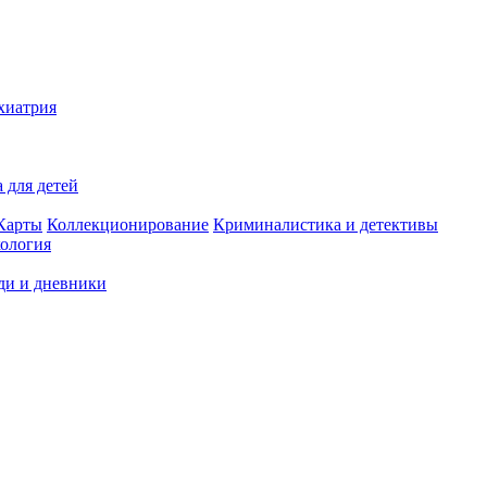
хиатрия
 для детей
Карты
Коллекционирование
Криминалистика и детективы
ология
ди и дневники