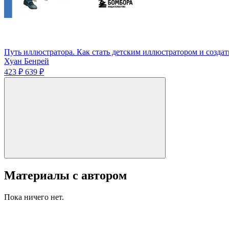
Путь иллюстратора. Как стать детским иллюстратором и созда
Хуан Бенрей
423 ₽
639 ₽
Материалы с автором
Пока ничего нет.