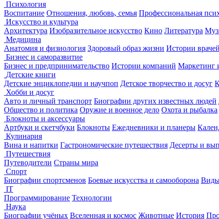
Психология
Воспитание
Отношения, любовь, семья
Профессиональная пси
Искусство и культура
Архитектура
Изобразительное искусство
Кино
Литература
Муз
Медицина
Анатомия и физиология
Здоровый образ жизни
Истории враче
Бизнес и саморазвитие
Бизнес и предпринимательство
Истории компаний
Маркетинг 
Детские книги
Детские энциклопедии и научпоп
Детское творчество и досуг
К
Хобби и досуг
Авто и личный транспорт
Биографии других известных людей
Общество и политика
Оружие и военное дело
Охота и рыбалка
Блокноты и аксессуары
Артбуки и скетчбуки
Блокноты
Ежедневники и планеры
Кален
Кулинария
Вина и напитки
Гастрономические путешествия
Десерты и вы
Путешествия
Путеводители
Страны мира
Спорт
Биографии спортсменов
Боевые искусства и самооборона
Виды
IT
Программирование
Технологии
Наука
Биографии учёных
Вселенная и космос
Животные
История
Про