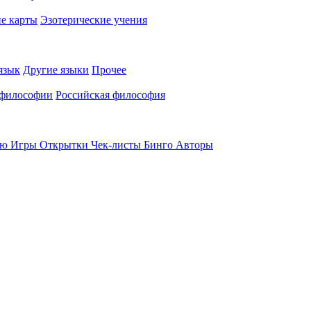
е карты
Эзотерические учения
язык
Другие языки
Прочее
 философии
Российская философия
ью
Игры
Открытки
Чек-листы
Бинго
Авторы