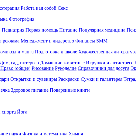
хотерапия
Работа над собой
Секс
ыка
Фотография
й
Педиатрия
Первая помощь
Питание
Популярная медицина
Пси
и реклама
Менеджмент и лидерство
Финансы
SMM
омиксы и манга
Подготовка к школе
Художественная литература
Дом, сад, интерьер
Домашние животные
Игрушки и антистресс
Право (общее)
Рисование
Рукоделие
Справочники для досуга
Эк
дари
Открытки и сувениры
Раскраски
Сумки и галантерея
Тетра
печка
Здоровое питание
Поваренные книги
 спорта
Йога
чие науки
Физика и математика
Химия