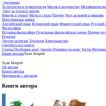
Эзотерика
Астрология и нумерология
Магия и колдовство
Метафорически
Уход за телом и лицом
Имидж и этикет
Мода и стиль
Прочее
Уход за кожей и макияж
Иностранные языки
Английский язык
Испанский язык
Французский язык
Русский 
Философия
История философии
Отдельные философские науки
Прочее по
Религия
Другие религии
Теология
Христианство
Смотреть все книги
Статьи
Подборки книг
Акции
Отрывки из книг
Тесты
Интерв
Наши авторы
Хуан Бенрей
Хуан Бенрей
Об авторе
Книги автора
Материалы с автором
Книги автора