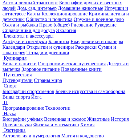
Авто и личный транспорт
Биографии других известных
людей
Дом, сад, интерьер
Домашние животные
Игрушки и
антистресс
Карты
Коллекционирование
Криминалистика и
детективы
Общество и политика
Оружие и военное дело
Охота и рыбалка
Право (общее)
Рисование
Рукоделие
Справочники для досуга
Экология
Блокноты и аксессуары
Артбуки и скетчбуки
Блокноты
Ежедневники и планеры
Календари
Открытки и сувениры
Раскраски
Сумки и
галантерея
Тетради и дневники
Кулинария
Вина и напитки
Гастрономические путешествия
Десерты и
выпечка
Здоровое питание
Поваренные книги
Путешествия
Путеводители
Страны мира
Спорт
Биографии спортсменов
Боевые искусства и самооборона
Виды спорта
Йога
IT
Программирование
Технологии
Наука
Биографии учёных
Вселенная и космос
Животные
История
Прочие науки
Физика и математика
Химия
Эзотерика
Астрология и нумерология
Магия и колдовство