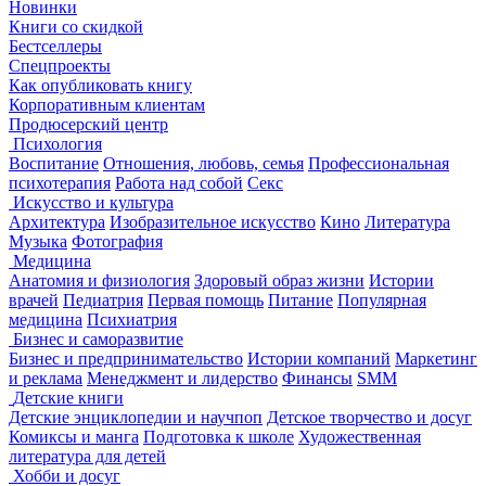
Новинки
Книги со скидкой
Бестселлеры
Спецпроекты
Как опубликовать книгу
Корпоративным клиентам
Продюсерский центр
Психология
Воспитание
Отношения, любовь, семья
Профессиональная
психотерапия
Работа над собой
Секс
Искусство и культура
Архитектура
Изобразительное искусство
Кино
Литература
Музыка
Фотография
Медицина
Анатомия и физиология
Здоровый образ жизни
Истории
врачей
Педиатрия
Первая помощь
Питание
Популярная
медицина
Психиатрия
Бизнес и саморазвитие
Бизнес и предпринимательство
Истории компаний
Маркетинг
и реклама
Менеджмент и лидерство
Финансы
SMM
Детские книги
Детские энциклопедии и научпоп
Детское творчество и досуг
Комиксы и манга
Подготовка к школе
Художественная
литература для детей
Хобби и досуг