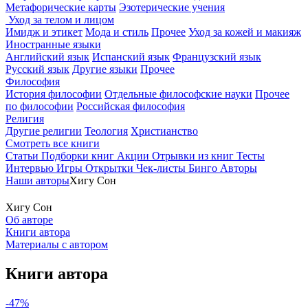
Метафорические карты
Эзотерические учения
Уход за телом и лицом
Имидж и этикет
Мода и стиль
Прочее
Уход за кожей и макияж
Иностранные языки
Английский язык
Испанский язык
Французский язык
Русский язык
Другие языки
Прочее
Философия
История философии
Отдельные философские науки
Прочее
по философии
Российская философия
Религия
Другие религии
Теология
Христианство
Смотреть все книги
Статьи
Подборки книг
Акции
Отрывки из книг
Тесты
Интервью
Игры
Открытки
Чек-листы
Бинго
Авторы
Наши авторы
Хигу Сон
Хигу Сон
Об авторе
Книги автора
Материалы с автором
Книги автора
-47%