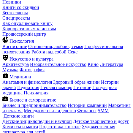
Новинки
Книги со скидкой
Бестселлеры
Спецпроекты
Как опубликовать книгу
Корпоративным клиентам
Продюсерский центр
Психология
Воспитание
Отношения, любовь, семья
Профессиональная
психотерапия
Работа над собой
Секс
Искусство и культура
Архитектура
Изобразительное искусство
Кино
Литература
Музыка
Фотография
Медицина
Анатомия и физиология
Здоровый образ жизни
Истории
врачей
Педиатрия
Первая помощь
Питание
Популярная
медицина
Психиатрия
Бизнес и саморазвитие
Бизнес и предпринимательство
Истории компаний
Маркетинг
и реклама
Менеджмент и лидерство
Финансы
SMM
Детские книги
Детские энциклопедии и научпоп
Детское творчество и досуг
Комиксы и манга
Подготовка к школе
Художественная
литература для детей