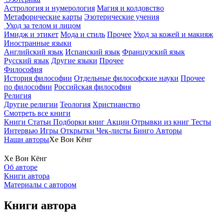
Астрология и нумерология
Магия и колдовство
Метафорические карты
Эзотерические учения
Уход за телом и лицом
Имидж и этикет
Мода и стиль
Прочее
Уход за кожей и макияж
Иностранные языки
Английский язык
Испанский язык
Французский язык
Русский язык
Другие языки
Прочее
Философия
История философии
Отдельные философские науки
Прочее
по философии
Российская философия
Религия
Другие религии
Теология
Христианство
Смотреть все книги
Книги
Статьи
Подборки книг
Акции
Отрывки из книг
Тесты
Интервью
Игры
Открытки
Чек-листы
Бинго
Авторы
Наши авторы
Хе Вон Кёнг
Хе Вон Кёнг
Об авторе
Книги автора
Материалы с автором
Книги автора