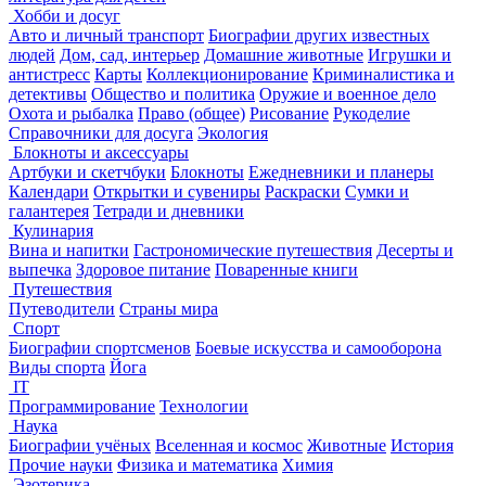
Хобби и досуг
Авто и личный транспорт
Биографии других известных
людей
Дом, сад, интерьер
Домашние животные
Игрушки и
антистресс
Карты
Коллекционирование
Криминалистика и
детективы
Общество и политика
Оружие и военное дело
Охота и рыбалка
Право (общее)
Рисование
Рукоделие
Справочники для досуга
Экология
Блокноты и аксессуары
Артбуки и скетчбуки
Блокноты
Ежедневники и планеры
Календари
Открытки и сувениры
Раскраски
Сумки и
галантерея
Тетради и дневники
Кулинария
Вина и напитки
Гастрономические путешествия
Десерты и
выпечка
Здоровое питание
Поваренные книги
Путешествия
Путеводители
Страны мира
Спорт
Биографии спортсменов
Боевые искусства и самооборона
Виды спорта
Йога
IT
Программирование
Технологии
Наука
Биографии учёных
Вселенная и космос
Животные
История
Прочие науки
Физика и математика
Химия
Эзотерика