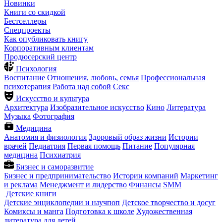
Новинки
Книги со скидкой
Бестселлеры
Спецпроекты
Как опубликовать книгу
Корпоративным клиентам
Продюсерский центр
Психология
Воспитание
Отношения, любовь, семья
Профессиональная
психотерапия
Работа над собой
Секс
Искусство и культура
Архитектура
Изобразительное искусство
Кино
Литература
Музыка
Фотография
Медицина
Анатомия и физиология
Здоровый образ жизни
Истории
врачей
Педиатрия
Первая помощь
Питание
Популярная
медицина
Психиатрия
Бизнес и саморазвитие
Бизнес и предпринимательство
Истории компаний
Маркетинг
и реклама
Менеджмент и лидерство
Финансы
SMM
Детские книги
Детские энциклопедии и научпоп
Детское творчество и досуг
Комиксы и манга
Подготовка к школе
Художественная
литература для детей