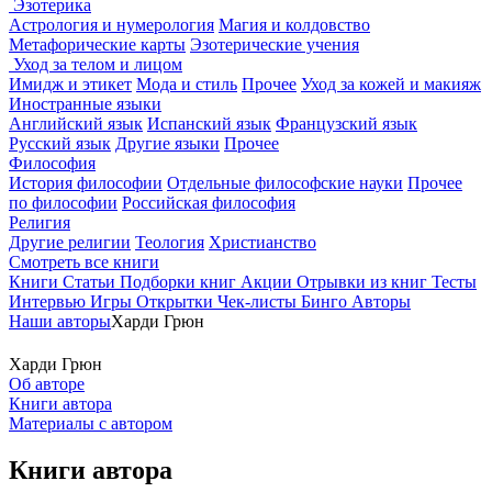
Эзотерика
Астрология и нумерология
Магия и колдовство
Метафорические карты
Эзотерические учения
Уход за телом и лицом
Имидж и этикет
Мода и стиль
Прочее
Уход за кожей и макияж
Иностранные языки
Английский язык
Испанский язык
Французский язык
Русский язык
Другие языки
Прочее
Философия
История философии
Отдельные философские науки
Прочее
по философии
Российская философия
Религия
Другие религии
Теология
Христианство
Смотреть все книги
Книги
Статьи
Подборки книг
Акции
Отрывки из книг
Тесты
Интервью
Игры
Открытки
Чек-листы
Бинго
Авторы
Наши авторы
Харди Грюн
Харди Грюн
Об авторе
Книги автора
Материалы с автором
Книги автора