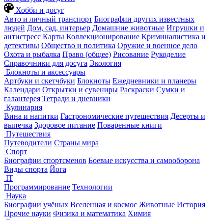
Хобби и досуг
Авто и личный транспорт
Биографии других известных
людей
Дом, сад, интерьер
Домашние животные
Игрушки и
антистресс
Карты
Коллекционирование
Криминалистика и
детективы
Общество и политика
Оружие и военное дело
Охота и рыбалка
Право (общее)
Рисование
Рукоделие
Справочники для досуга
Экология
Блокноты и аксессуары
Артбуки и скетчбуки
Блокноты
Ежедневники и планеры
Календари
Открытки и сувениры
Раскраски
Сумки и
галантерея
Тетради и дневники
Кулинария
Вина и напитки
Гастрономические путешествия
Десерты и
выпечка
Здоровое питание
Поваренные книги
Путешествия
Путеводители
Страны мира
Спорт
Биографии спортсменов
Боевые искусства и самооборона
Виды спорта
Йога
IT
Программирование
Технологии
Наука
Биографии учёных
Вселенная и космос
Животные
История
Прочие науки
Физика и математика
Химия