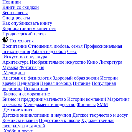
Новинки
Книги со скидкой
Бестселлеры
Спецпроекты
Как опубликовать книгу
Корпоративным клиентам
Продюсерский центр
Психология
Воспитание
Отношения, любовь, семья
Профессиональная
психотерапия
Работа над собой
Секс
Искусство и культура
Архитектура
Изобразительное искусство
Кино
Литература
Музыка
Фотография
Медицина
Анатомия и физиология
Здоровый образ жизни
Истории
врачей
Педиатрия
Первая помощь
Питание
Популярная
медицина
Психиатрия
Бизнес и саморазвитие
Бизнес и предпринимательство
Истории компаний
Маркетинг
и реклама
Менеджмент и лидерство
Финансы
SMM
Детские книги
Детские энциклопедии и научпоп
Детское творчество и досуг
Комиксы и манга
Подготовка к школе
Художественная
литература для детей
Хобби и досуг