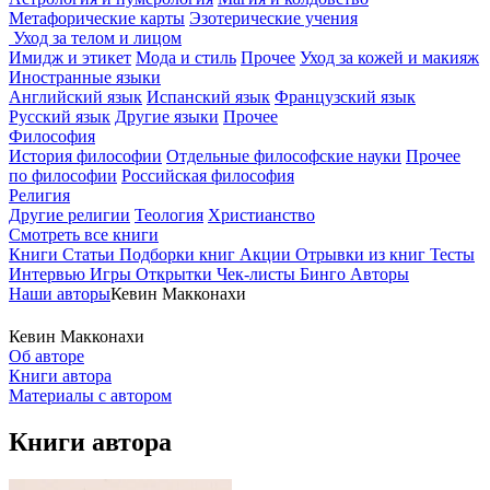
Метафорические карты
Эзотерические учения
Уход за телом и лицом
Имидж и этикет
Мода и стиль
Прочее
Уход за кожей и макияж
Иностранные языки
Английский язык
Испанский язык
Французский язык
Русский язык
Другие языки
Прочее
Философия
История философии
Отдельные философские науки
Прочее
по философии
Российская философия
Религия
Другие религии
Теология
Христианство
Смотреть все книги
Книги
Статьи
Подборки книг
Акции
Отрывки из книг
Тесты
Интервью
Игры
Открытки
Чек-листы
Бинго
Авторы
Наши авторы
Кевин Макконахи
Кевин Макконахи
Об авторе
Книги автора
Материалы с автором
Книги автора