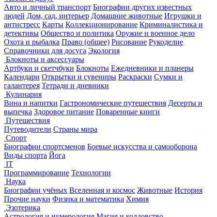
Авто и личный транспорт
Биографии других известных
людей
Дом, сад, интерьер
Домашние животные
Игрушки и
антистресс
Карты
Коллекционирование
Криминалистика и
детективы
Общество и политика
Оружие и военное дело
Охота и рыбалка
Право (общее)
Рисование
Рукоделие
Справочники для досуга
Экология
Блокноты и аксессуары
Артбуки и скетчбуки
Блокноты
Ежедневники и планеры
Календари
Открытки и сувениры
Раскраски
Сумки и
галантерея
Тетради и дневники
Кулинария
Вина и напитки
Гастрономические путешествия
Десерты и
выпечка
Здоровое питание
Поваренные книги
Путешествия
Путеводители
Страны мира
Спорт
Биографии спортсменов
Боевые искусства и самооборона
Виды спорта
Йога
IT
Программирование
Технологии
Наука
Биографии учёных
Вселенная и космос
Животные
История
Прочие науки
Физика и математика
Химия
Эзотерика
Астрология и нумерология
Магия и колдовство