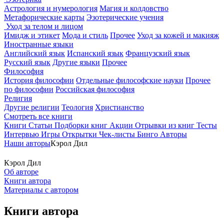
Астрология и нумерология
Магия и колдовство
Метафорические карты
Эзотерические учения
Уход за телом и лицом
Имидж и этикет
Мода и стиль
Прочее
Уход за кожей и макияж
Иностранные языки
Английский язык
Испанский язык
Французский язык
Русский язык
Другие языки
Прочее
Философия
История философии
Отдельные философские науки
Прочее
по философии
Российская философия
Религия
Другие религии
Теология
Христианство
Смотреть все книги
Книги
Статьи
Подборки книг
Акции
Отрывки из книг
Тесты
Интервью
Игры
Открытки
Чек-листы
Бинго
Авторы
Наши авторы
Кэрол Дил
Кэрол Дил
Об авторе
Книги автора
Материалы с автором
Книги автора