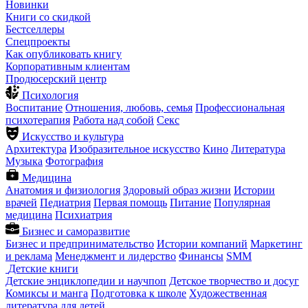
Новинки
Книги со скидкой
Бестселлеры
Спецпроекты
Как опубликовать книгу
Корпоративным клиентам
Продюсерский центр
Психология
Воспитание
Отношения, любовь, семья
Профессиональная
психотерапия
Работа над собой
Секс
Искусство и культура
Архитектура
Изобразительное искусство
Кино
Литература
Музыка
Фотография
Медицина
Анатомия и физиология
Здоровый образ жизни
Истории
врачей
Педиатрия
Первая помощь
Питание
Популярная
медицина
Психиатрия
Бизнес и саморазвитие
Бизнес и предпринимательство
Истории компаний
Маркетинг
и реклама
Менеджмент и лидерство
Финансы
SMM
Детские книги
Детские энциклопедии и научпоп
Детское творчество и досуг
Комиксы и манга
Подготовка к школе
Художественная
литература для детей