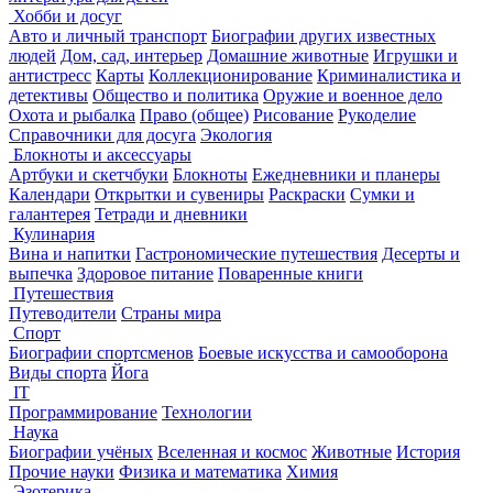
Хобби и досуг
Авто и личный транспорт
Биографии других известных
людей
Дом, сад, интерьер
Домашние животные
Игрушки и
антистресс
Карты
Коллекционирование
Криминалистика и
детективы
Общество и политика
Оружие и военное дело
Охота и рыбалка
Право (общее)
Рисование
Рукоделие
Справочники для досуга
Экология
Блокноты и аксессуары
Артбуки и скетчбуки
Блокноты
Ежедневники и планеры
Календари
Открытки и сувениры
Раскраски
Сумки и
галантерея
Тетради и дневники
Кулинария
Вина и напитки
Гастрономические путешествия
Десерты и
выпечка
Здоровое питание
Поваренные книги
Путешествия
Путеводители
Страны мира
Спорт
Биографии спортсменов
Боевые искусства и самооборона
Виды спорта
Йога
IT
Программирование
Технологии
Наука
Биографии учёных
Вселенная и космос
Животные
История
Прочие науки
Физика и математика
Химия
Эзотерика