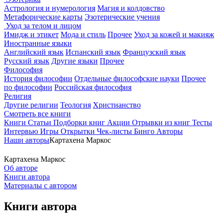
Астрология и нумерология
Магия и колдовство
Метафорические карты
Эзотерические учения
Уход за телом и лицом
Имидж и этикет
Мода и стиль
Прочее
Уход за кожей и макияж
Иностранные языки
Английский язык
Испанский язык
Французский язык
Русский язык
Другие языки
Прочее
Философия
История философии
Отдельные философские науки
Прочее
по философии
Российская философия
Религия
Другие религии
Теология
Христианство
Смотреть все книги
Книги
Статьи
Подборки книг
Акции
Отрывки из книг
Тесты
Интервью
Игры
Открытки
Чек-листы
Бинго
Авторы
Наши авторы
Картахена Маркос
Картахена Маркос
Об авторе
Книги автора
Материалы с автором
Книги автора