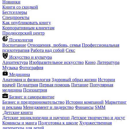
Новинки
Книги со скидкой
Бестселлеры
Спецпроекты
Как опубликовать книгу
Корпоративным клиентам
Продюсерский центр
Психология
Воспитание
Отношения, любовь, семья
Профессиональная
психотерапия
Работа над собой
Секс
Искусство и культура
Архитектура
Изобразительное искусство
Кино
Литература
Музыка
Фотография
Медицина
Анатомия и физиология
Здоровый образ жизни
Истории
врачей
Педиатрия
Первая помощь
Питание
Популярная
медицина
Психиатрия
Бизнес и саморазвитие
Бизнес и предпринимательство
Истории компаний
Маркетинг
и реклама
Менеджмент и лидерство
Финансы
SMM
Детские книги
Детские энциклопедии и научпоп
Детское творчество и досуг
Комиксы и манга
Подготовка к школе
Художественная
литература для детей