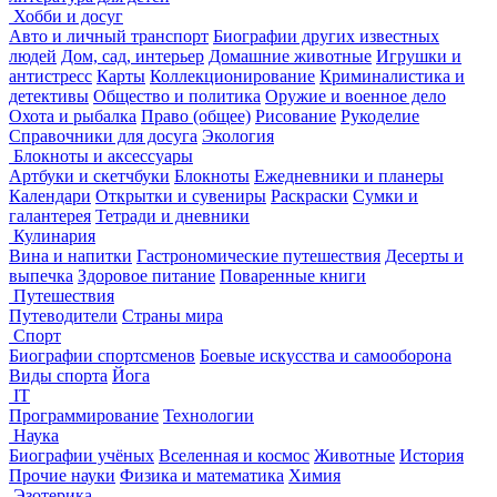
Хобби и досуг
Авто и личный транспорт
Биографии других известных
людей
Дом, сад, интерьер
Домашние животные
Игрушки и
антистресс
Карты
Коллекционирование
Криминалистика и
детективы
Общество и политика
Оружие и военное дело
Охота и рыбалка
Право (общее)
Рисование
Рукоделие
Справочники для досуга
Экология
Блокноты и аксессуары
Артбуки и скетчбуки
Блокноты
Ежедневники и планеры
Календари
Открытки и сувениры
Раскраски
Сумки и
галантерея
Тетради и дневники
Кулинария
Вина и напитки
Гастрономические путешествия
Десерты и
выпечка
Здоровое питание
Поваренные книги
Путешествия
Путеводители
Страны мира
Спорт
Биографии спортсменов
Боевые искусства и самооборона
Виды спорта
Йога
IT
Программирование
Технологии
Наука
Биографии учёных
Вселенная и космос
Животные
История
Прочие науки
Физика и математика
Химия
Эзотерика