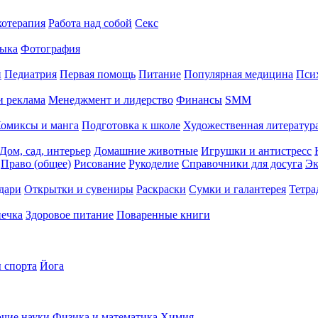
хотерапия
Работа над собой
Секс
ыка
Фотография
й
Педиатрия
Первая помощь
Питание
Популярная медицина
Пси
и реклама
Менеджмент и лидерство
Финансы
SMM
омиксы и манга
Подготовка к школе
Художественная литература
Дом, сад, интерьер
Домашние животные
Игрушки и антистресс
Право (общее)
Рисование
Рукоделие
Справочники для досуга
Эк
дари
Открытки и сувениры
Раскраски
Сумки и галантерея
Тетра
печка
Здоровое питание
Поваренные книги
 спорта
Йога
чие науки
Физика и математика
Химия