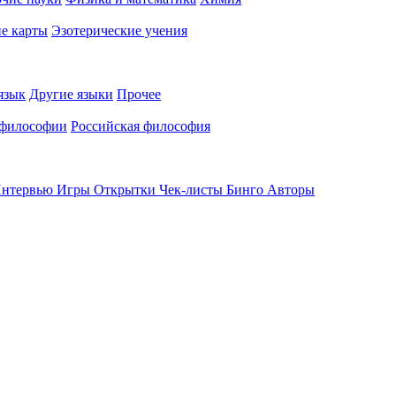
е карты
Эзотерические учения
язык
Другие языки
Прочее
 философии
Российская философия
нтервью
Игры
Открытки
Чек-листы
Бинго
Авторы