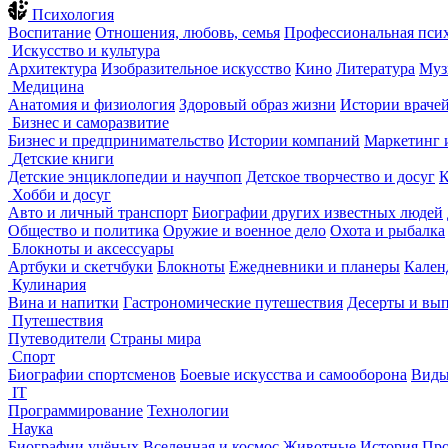
Психология
Воспитание
Отношения, любовь, семья
Профессиональная пси
Искусство и культура
Архитектура
Изобразительное искусство
Кино
Литература
Муз
Медицина
Анатомия и физиология
Здоровый образ жизни
Истории враче
Бизнес и саморазвитие
Бизнес и предпринимательство
Истории компаний
Маркетинг 
Детские книги
Детские энциклопедии и научпоп
Детское творчество и досуг
К
Хобби и досуг
Авто и личный транспорт
Биографии других известных людей
Общество и политика
Оружие и военное дело
Охота и рыбалка
Блокноты и аксессуары
Артбуки и скетчбуки
Блокноты
Ежедневники и планеры
Кален
Кулинария
Вина и напитки
Гастрономические путешествия
Десерты и вы
Путешествия
Путеводители
Страны мира
Спорт
Биографии спортсменов
Боевые искусства и самооборона
Виды
IT
Программирование
Технологии
Наука
Биографии учёных
Вселенная и космос
Животные
История
Про