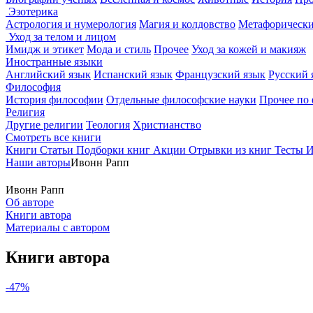
Эзотерика
Астрология и нумерология
Магия и колдовство
Метафорически
Уход за телом и лицом
Имидж и этикет
Мода и стиль
Прочее
Уход за кожей и макияж
Иностранные языки
Английский язык
Испанский язык
Французский язык
Русский 
Философия
История философии
Отдельные философские науки
Прочее по
Религия
Другие религии
Теология
Христианство
Смотреть все книги
Книги
Статьи
Подборки книг
Акции
Отрывки из книг
Тесты
И
Наши авторы
Ивонн Рапп
Ивонн Рапп
Об авторе
Книги автора
Материалы с автором
Книги автора
-47%