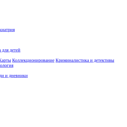
хиатрия
 для детей
Карты
Коллекционирование
Криминалистика и детективы
ология
ди и дневники