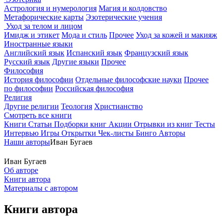
Астрология и нумерология
Магия и колдовство
Метафорические карты
Эзотерические учения
Уход за телом и лицом
Имидж и этикет
Мода и стиль
Прочее
Уход за кожей и макияж
Иностранные языки
Английский язык
Испанский язык
Французский язык
Русский язык
Другие языки
Прочее
Философия
История философии
Отдельные философские науки
Прочее
по философии
Российская философия
Религия
Другие религии
Теология
Христианство
Смотреть все книги
Книги
Статьи
Подборки книг
Акции
Отрывки из книг
Тесты
Интервью
Игры
Открытки
Чек-листы
Бинго
Авторы
Наши авторы
Иван Бугаев
Иван Бугаев
Об авторе
Книги автора
Материалы с автором
Книги автора