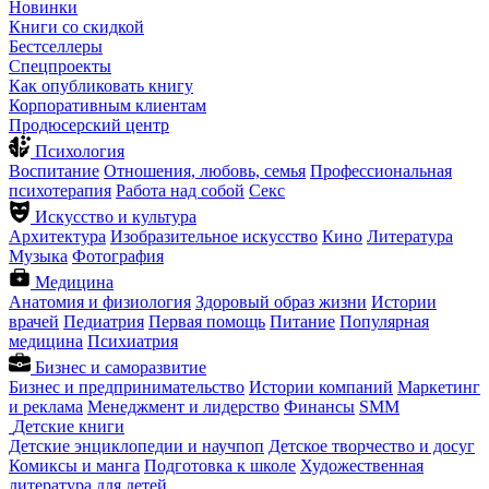
Новинки
Книги со скидкой
Бестселлеры
Спецпроекты
Как опубликовать книгу
Корпоративным клиентам
Продюсерский центр
Психология
Воспитание
Отношения, любовь, семья
Профессиональная
психотерапия
Работа над собой
Секс
Искусство и культура
Архитектура
Изобразительное искусство
Кино
Литература
Музыка
Фотография
Медицина
Анатомия и физиология
Здоровый образ жизни
Истории
врачей
Педиатрия
Первая помощь
Питание
Популярная
медицина
Психиатрия
Бизнес и саморазвитие
Бизнес и предпринимательство
Истории компаний
Маркетинг
и реклама
Менеджмент и лидерство
Финансы
SMM
Детские книги
Детские энциклопедии и научпоп
Детское творчество и досуг
Комиксы и манга
Подготовка к школе
Художественная
литература для детей