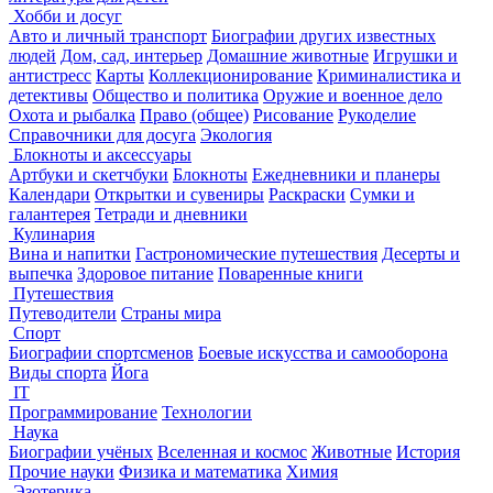
Хобби и досуг
Авто и личный транспорт
Биографии других известных
людей
Дом, сад, интерьер
Домашние животные
Игрушки и
антистресс
Карты
Коллекционирование
Криминалистика и
детективы
Общество и политика
Оружие и военное дело
Охота и рыбалка
Право (общее)
Рисование
Рукоделие
Справочники для досуга
Экология
Блокноты и аксессуары
Артбуки и скетчбуки
Блокноты
Ежедневники и планеры
Календари
Открытки и сувениры
Раскраски
Сумки и
галантерея
Тетради и дневники
Кулинария
Вина и напитки
Гастрономические путешествия
Десерты и
выпечка
Здоровое питание
Поваренные книги
Путешествия
Путеводители
Страны мира
Спорт
Биографии спортсменов
Боевые искусства и самооборона
Виды спорта
Йога
IT
Программирование
Технологии
Наука
Биографии учёных
Вселенная и космос
Животные
История
Прочие науки
Физика и математика
Химия
Эзотерика