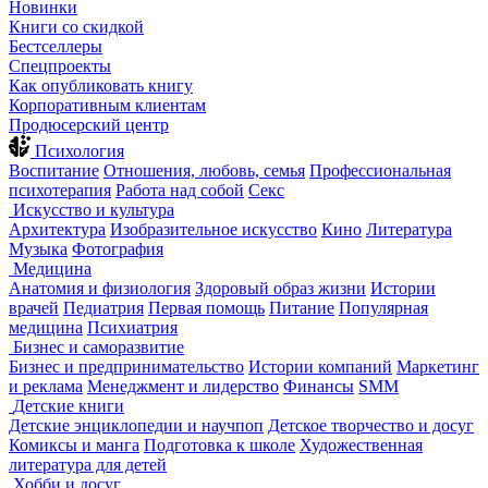
Новинки
Книги со скидкой
Бестселлеры
Спецпроекты
Как опубликовать книгу
Корпоративным клиентам
Продюсерский центр
Психология
Воспитание
Отношения, любовь, семья
Профессиональная
психотерапия
Работа над собой
Секс
Искусство и культура
Архитектура
Изобразительное искусство
Кино
Литература
Музыка
Фотография
Медицина
Анатомия и физиология
Здоровый образ жизни
Истории
врачей
Педиатрия
Первая помощь
Питание
Популярная
медицина
Психиатрия
Бизнес и саморазвитие
Бизнес и предпринимательство
Истории компаний
Маркетинг
и реклама
Менеджмент и лидерство
Финансы
SMM
Детские книги
Детские энциклопедии и научпоп
Детское творчество и досуг
Комиксы и манга
Подготовка к школе
Художественная
литература для детей
Хобби и досуг