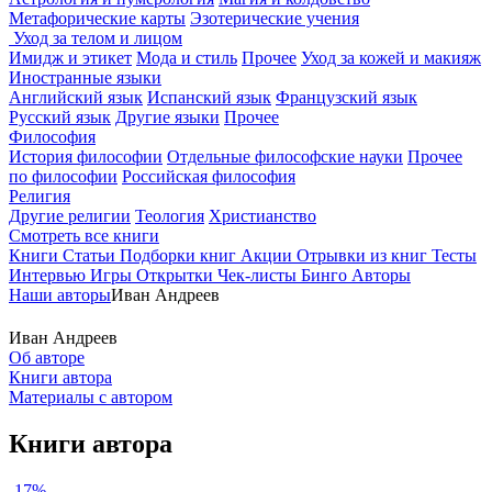
Метафорические карты
Эзотерические учения
Уход за телом и лицом
Имидж и этикет
Мода и стиль
Прочее
Уход за кожей и макияж
Иностранные языки
Английский язык
Испанский язык
Французский язык
Русский язык
Другие языки
Прочее
Философия
История философии
Отдельные философские науки
Прочее
по философии
Российская философия
Религия
Другие религии
Теология
Христианство
Смотреть все книги
Книги
Статьи
Подборки книг
Акции
Отрывки из книг
Тесты
Интервью
Игры
Открытки
Чек-листы
Бинго
Авторы
Наши авторы
Иван Андреев
Иван Андреев
Об авторе
Книги автора
Материалы с автором
Книги автора
-17%