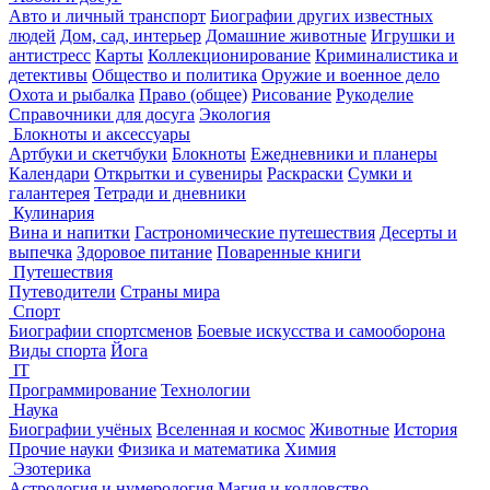
Авто и личный транспорт
Биографии других известных
людей
Дом, сад, интерьер
Домашние животные
Игрушки и
антистресс
Карты
Коллекционирование
Криминалистика и
детективы
Общество и политика
Оружие и военное дело
Охота и рыбалка
Право (общее)
Рисование
Рукоделие
Справочники для досуга
Экология
Блокноты и аксессуары
Артбуки и скетчбуки
Блокноты
Ежедневники и планеры
Календари
Открытки и сувениры
Раскраски
Сумки и
галантерея
Тетради и дневники
Кулинария
Вина и напитки
Гастрономические путешествия
Десерты и
выпечка
Здоровое питание
Поваренные книги
Путешествия
Путеводители
Страны мира
Спорт
Биографии спортсменов
Боевые искусства и самооборона
Виды спорта
Йога
IT
Программирование
Технологии
Наука
Биографии учёных
Вселенная и космос
Животные
История
Прочие науки
Физика и математика
Химия
Эзотерика
Астрология и нумерология
Магия и колдовство