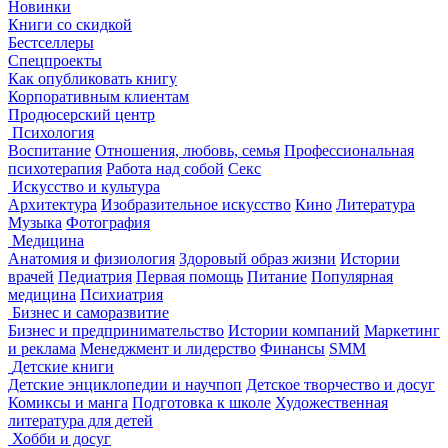
Новинки
Книги со скидкой
Бестселлеры
Спецпроекты
Как опубликовать книгу
Корпоративным клиентам
Продюсерский центр
Психология
Воспитание
Отношения, любовь, семья
Профессиональная
психотерапия
Работа над собой
Секс
Искусство и культура
Архитектура
Изобразительное искусство
Кино
Литература
Музыка
Фотография
Медицина
Анатомия и физиология
Здоровый образ жизни
Истории
врачей
Педиатрия
Первая помощь
Питание
Популярная
медицина
Психиатрия
Бизнес и саморазвитие
Бизнес и предпринимательство
Истории компаний
Маркетинг
и реклама
Менеджмент и лидерство
Финансы
SMM
Детские книги
Детские энциклопедии и научпоп
Детское творчество и досуг
Комиксы и манга
Подготовка к школе
Художественная
литература для детей
Хобби и досуг