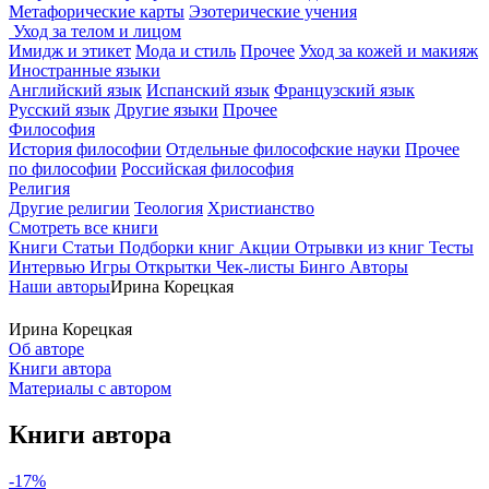
Метафорические карты
Эзотерические учения
Уход за телом и лицом
Имидж и этикет
Мода и стиль
Прочее
Уход за кожей и макияж
Иностранные языки
Английский язык
Испанский язык
Французский язык
Русский язык
Другие языки
Прочее
Философия
История философии
Отдельные философские науки
Прочее
по философии
Российская философия
Религия
Другие религии
Теология
Христианство
Смотреть все книги
Книги
Статьи
Подборки книг
Акции
Отрывки из книг
Тесты
Интервью
Игры
Открытки
Чек-листы
Бинго
Авторы
Наши авторы
Ирина Корецкая
Ирина Корецкая
Об авторе
Книги автора
Материалы с автором
Книги автора
-17%