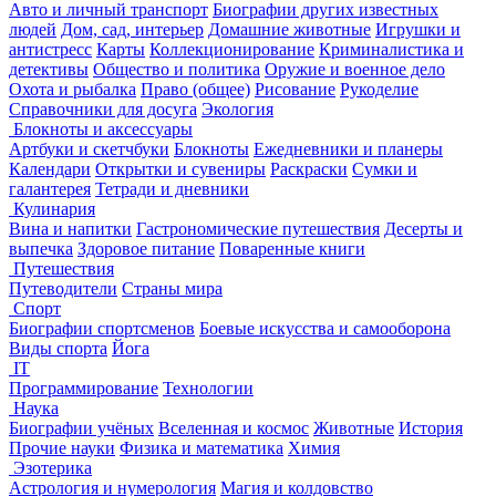
Авто и личный транспорт
Биографии других известных
людей
Дом, сад, интерьер
Домашние животные
Игрушки и
антистресс
Карты
Коллекционирование
Криминалистика и
детективы
Общество и политика
Оружие и военное дело
Охота и рыбалка
Право (общее)
Рисование
Рукоделие
Справочники для досуга
Экология
Блокноты и аксессуары
Артбуки и скетчбуки
Блокноты
Ежедневники и планеры
Календари
Открытки и сувениры
Раскраски
Сумки и
галантерея
Тетради и дневники
Кулинария
Вина и напитки
Гастрономические путешествия
Десерты и
выпечка
Здоровое питание
Поваренные книги
Путешествия
Путеводители
Страны мира
Спорт
Биографии спортсменов
Боевые искусства и самооборона
Виды спорта
Йога
IT
Программирование
Технологии
Наука
Биографии учёных
Вселенная и космос
Животные
История
Прочие науки
Физика и математика
Химия
Эзотерика
Астрология и нумерология
Магия и колдовство