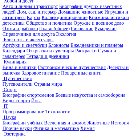
Хобби и досуг
Авто и личный транспорт
Биографии других известных
людей
Дом, сад, интерьер
Домашние животные
Игрушки и
антистресс
Карты
Коллекционирование
Криминалистика и
детективы
Общество и политика
Оружие и военное дело
Охота и рыбалка
Право (общее)
Рисование
Рукоделие
Справочники для досуга
Экология
Блокноты и аксессуары
Артбуки и скетчбуки
Блокноты
Ежедневники и планеры
Календари
Открытки и сувениры
Раскраски
Сумки и
галантерея
Тетради и дневники
Кулинария
Вина и напитки
Гастрономические путешествия
Десерты и
выпечка
Здоровое питание
Поваренные книги
Путешествия
Путеводители
Страны мира
Спорт
Биографии спортсменов
Боевые искусства и самооборона
Виды спорта
Йога
IT
Программирование
Технологии
Наука
Биографии учёных
Вселенная и космос
Животные
История
Прочие науки
Физика и математика
Химия
Эзотерика