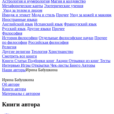
Астрология и нумерология
Магия и колдовство
Метафорические карты
Эзотерические учения
Уход за телом и лицом
Имидж и этикет
Мода и стиль
Прочее
Уход за кожей и макияж
Иностранные языки
Английский язык
Испанский язык
Французский язык
Русский язык
Другие языки
Прочее
Философия
История философии
Отдельные философские науки
Прочее
по философии
Российская философия
Религия
Другие религии
Теология
Христианство
Смотреть все книги
Книги
Статьи
Подборки книг
Акции
Отрывки из книг
Тесты
Интервью
Игры
Открытки
Чек-листы
Бинго
Авторы
Наши авторы
Ирина Бабушкина
Ирина Бабушкина
Об авторе
Книги автора
Материалы с автором
Книги автора