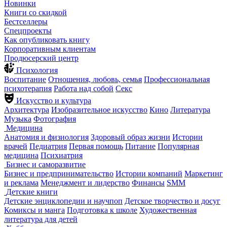
Новинки
Книги со скидкой
Бестселлеры
Спецпроекты
Как опубликовать книгу
Корпоративным клиентам
Продюсерский центр
Психология
Воспитание
Отношения, любовь, семья
Профессиональная
психотерапия
Работа над собой
Секс
Искусство и культура
Архитектура
Изобразительное искусство
Кино
Литература
Музыка
Фотография
Медицина
Анатомия и физиология
Здоровый образ жизни
Истории
врачей
Педиатрия
Первая помощь
Питание
Популярная
медицина
Психиатрия
Бизнес и саморазвитие
Бизнес и предпринимательство
Истории компаний
Маркетинг
и реклама
Менеджмент и лидерство
Финансы
SMM
Детские книги
Детские энциклопедии и научпоп
Детское творчество и досуг
Комиксы и манга
Подготовка к школе
Художественная
литература для детей