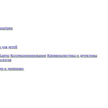
хиатрия
 для детей
Карты
Коллекционирование
Криминалистика и детективы
ология
ди и дневники