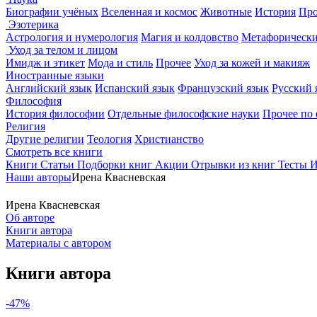
Биографии учёных
Вселенная и космос
Животные
История
Про
Эзотерика
Астрология и нумерология
Магия и колдовство
Метафорически
Уход за телом и лицом
Имидж и этикет
Мода и стиль
Прочее
Уход за кожей и макияж
Иностранные языки
Английский язык
Испанский язык
Французский язык
Русский 
Философия
История философии
Отдельные философские науки
Прочее по
Религия
Другие религии
Теология
Христианство
Смотреть все книги
Книги
Статьи
Подборки книг
Акции
Отрывки из книг
Тесты
И
Наши авторы
Ирена Квасневская
Ирена Квасневская
Об авторе
Книги автора
Материалы с автором
Книги автора
-47%