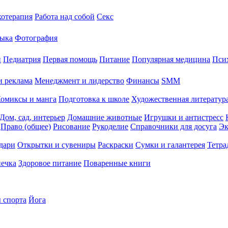
хотерапия
Работа над собой
Секс
ыка
Фотография
й
Педиатрия
Первая помощь
Питание
Популярная медицина
Пси
и реклама
Менеджмент и лидерство
Финансы
SMM
омиксы и манга
Подготовка к школе
Художественная литература
Дом, сад, интерьер
Домашние животные
Игрушки и антистресс
Право (общее)
Рисование
Рукоделие
Справочники для досуга
Эк
дари
Открытки и сувениры
Раскраски
Сумки и галантерея
Тетра
печка
Здоровое питание
Поваренные книги
 спорта
Йога