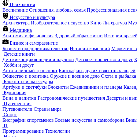
Психология
Воспитание
Отношения, любовь, семья
Профессиональная пси
Искусство и культура
Архитектура
Изобразительное искусство
Кино
Литература
Муз
Медицина
Анатомия и физиология
Здоровый образ жизни
Истории враче
Бизнес и саморазвитие
Бизнес и предпринимательство
Истории компаний
Маркетинг 
Детские книги
Детские энциклопедии и научпоп
Детское творчество и досуг
К
Хобби и досуг
Авто и личный транспорт
Биографии других известных людей
Общество и политика
Оружие и военное дело
Охота и рыбалка
Блокноты и аксессуары
Артбуки и скетчбуки
Блокноты
Ежедневники и планеры
Кален
Кулинария
Вина и напитки
Гастрономические путешествия
Десерты и вы
Путешествия
Путеводители
Страны мира
Спорт
Биографии спортсменов
Боевые искусства и самооборона
Виды
IT
Программирование
Технологии
Наука