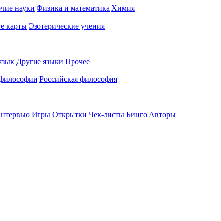
чие науки
Физика и математика
Химия
е карты
Эзотерические учения
язык
Другие языки
Прочее
 философии
Российская философия
нтервью
Игры
Открытки
Чек-листы
Бинго
Авторы