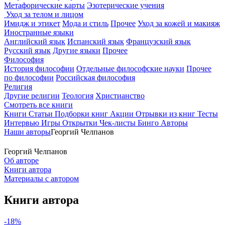
Метафорические карты
Эзотерические учения
Уход за телом и лицом
Имидж и этикет
Мода и стиль
Прочее
Уход за кожей и макияж
Иностранные языки
Английский язык
Испанский язык
Французский язык
Русский язык
Другие языки
Прочее
Философия
История философии
Отдельные философские науки
Прочее
по философии
Российская философия
Религия
Другие религии
Теология
Христианство
Смотреть все книги
Книги
Статьи
Подборки книг
Акции
Отрывки из книг
Тесты
Интервью
Игры
Открытки
Чек-листы
Бинго
Авторы
Наши авторы
Георгий Челпанов
Георгий Челпанов
Об авторе
Книги автора
Материалы с автором
Книги автора
-18%