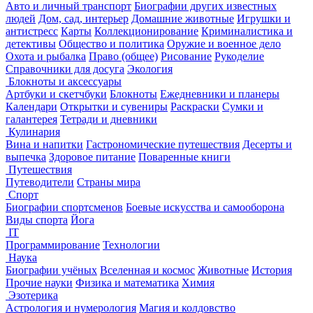
Авто и личный транспорт
Биографии других известных
людей
Дом, сад, интерьер
Домашние животные
Игрушки и
антистресс
Карты
Коллекционирование
Криминалистика и
детективы
Общество и политика
Оружие и военное дело
Охота и рыбалка
Право (общее)
Рисование
Рукоделие
Справочники для досуга
Экология
Блокноты и аксессуары
Артбуки и скетчбуки
Блокноты
Ежедневники и планеры
Календари
Открытки и сувениры
Раскраски
Сумки и
галантерея
Тетради и дневники
Кулинария
Вина и напитки
Гастрономические путешествия
Десерты и
выпечка
Здоровое питание
Поваренные книги
Путешествия
Путеводители
Страны мира
Спорт
Биографии спортсменов
Боевые искусства и самооборона
Виды спорта
Йога
IT
Программирование
Технологии
Наука
Биографии учёных
Вселенная и космос
Животные
История
Прочие науки
Физика и математика
Химия
Эзотерика
Астрология и нумерология
Магия и колдовство