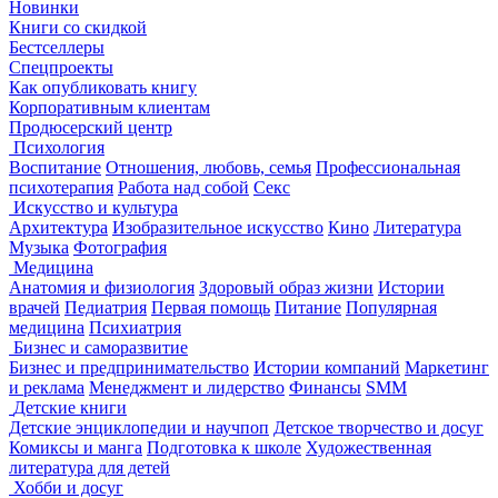
Новинки
Книги со скидкой
Бестселлеры
Спецпроекты
Как опубликовать книгу
Корпоративным клиентам
Продюсерский центр
Психология
Воспитание
Отношения, любовь, семья
Профессиональная
психотерапия
Работа над собой
Секс
Искусство и культура
Архитектура
Изобразительное искусство
Кино
Литература
Музыка
Фотография
Медицина
Анатомия и физиология
Здоровый образ жизни
Истории
врачей
Педиатрия
Первая помощь
Питание
Популярная
медицина
Психиатрия
Бизнес и саморазвитие
Бизнес и предпринимательство
Истории компаний
Маркетинг
и реклама
Менеджмент и лидерство
Финансы
SMM
Детские книги
Детские энциклопедии и научпоп
Детское творчество и досуг
Комиксы и манга
Подготовка к школе
Художественная
литература для детей
Хобби и досуг