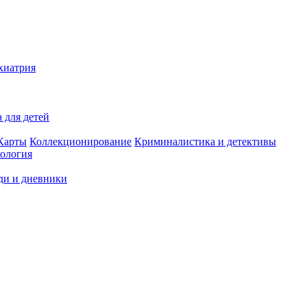
хиатрия
 для детей
Карты
Коллекционирование
Криминалистика и детективы
ология
ди и дневники