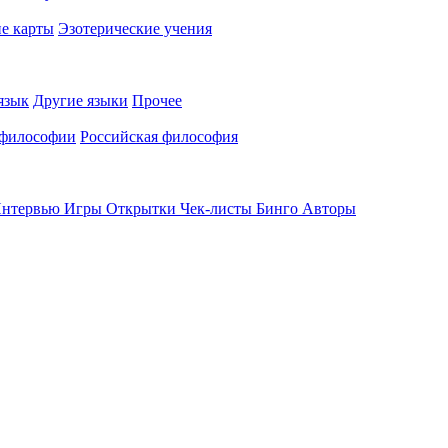
е карты
Эзотерические учения
язык
Другие языки
Прочее
 философии
Российская философия
нтервью
Игры
Открытки
Чек-листы
Бинго
Авторы