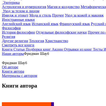
Эзотерика
Астрология и нумерология
Магия и колдовство
Метафорически
Уход за телом и лицом
Имидж и этикет
Мода и стиль
Прочее
Уход за кожей и макияж
Иностранные языки
Английский язык
Испанский язык
Французский язык
Русский 
Философия
История философии
Отдельные философские науки
Прочее по
Религия
Другие религии
Теология
Христианство
Смотреть все книги
Книги
Статьи
Подборки книг
Акции
Отрывки из книг
Тесты
И
Наши авторы
Фридман Шауб
Фридман Шауб
Об авторе
Книги автора
Материалы с автором
Книги автора