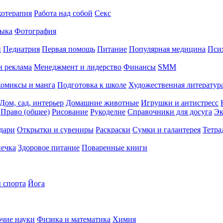
хотерапия
Работа над собой
Секс
ыка
Фотография
й
Педиатрия
Первая помощь
Питание
Популярная медицина
Пси
и реклама
Менеджмент и лидерство
Финансы
SMM
омиксы и манга
Подготовка к школе
Художественная литература
Дом, сад, интерьер
Домашние животные
Игрушки и антистресс
Право (общее)
Рисование
Рукоделие
Справочники для досуга
Эк
дари
Открытки и сувениры
Раскраски
Сумки и галантерея
Тетра
печка
Здоровое питание
Поваренные книги
 спорта
Йога
чие науки
Физика и математика
Химия