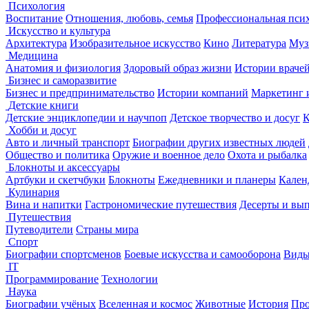
Психология
Воспитание
Отношения, любовь, семья
Профессиональная пси
Искусство и культура
Архитектура
Изобразительное искусство
Кино
Литература
Муз
Медицина
Анатомия и физиология
Здоровый образ жизни
Истории враче
Бизнес и саморазвитие
Бизнес и предпринимательство
Истории компаний
Маркетинг 
Детские книги
Детские энциклопедии и научпоп
Детское творчество и досуг
К
Хобби и досуг
Авто и личный транспорт
Биографии других известных людей
Общество и политика
Оружие и военное дело
Охота и рыбалка
Блокноты и аксессуары
Артбуки и скетчбуки
Блокноты
Ежедневники и планеры
Кален
Кулинария
Вина и напитки
Гастрономические путешествия
Десерты и вы
Путешествия
Путеводители
Страны мира
Спорт
Биографии спортсменов
Боевые искусства и самооборона
Виды
IT
Программирование
Технологии
Наука
Биографии учёных
Вселенная и космос
Животные
История
Про