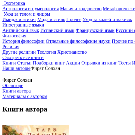
Эзотерика
Астрология и нумерология
Магия и колдовство
Метафорически
Уход за телом и лицом
Имидж и этикет
Мода и стиль
Прочее
Уход за кожей и макияж
Иностранные языки
Английский язык
Испанский язык
Французский язык
Русский 
Философия
История философии
Отдельные философские науки
Прочее по
Религия
Другие религии
Теология
Христианство
Смотреть все книги
Книги
Статьи
Подборки книг
Акции
Отрывки из книг
Тесты
И
Наши авторы
Фират Солхан
Фират Солхан
Об авторе
Книги автора
Материалы с автором
Книги автора