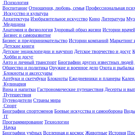
Психология
Воспитание
Отношения, любовь, семья
Профессиональная пси
Искусство и культура
Архитектура
Изобразительное искусство
Кино
Литература
Муз
Медицина
Анатомия и физиология
Здоровый образ жизни
Истории враче
Бизнес и саморазвитие
Бизнес и предпринимательство
Истории компаний
Маркетинг 
Детские книги
Детские энциклопедии и научпоп
Детское творчество и досуг
К
Хобби и досуг
Авто и личный транспорт
Биографии других известных людей
Общество и политика
Оружие и военное дело
Охота и рыбалка
Блокноты и аксессуары
Артбуки и скетчбуки
Блокноты
Ежедневники и планеры
Кален
Кулинария
Вина и напитки
Гастрономические путешествия
Десерты и вы
Путешествия
Путеводители
Страны мира
Спорт
Биографии спортсменов
Боевые искусства и самооборона
Виды
IT
Программирование
Технологии
Наука
Биографии учёных
Вселенная и космос
Животные
История
Про