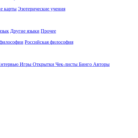
е карты
Эзотерические учения
язык
Другие языки
Прочее
 философии
Российская философия
нтервью
Игры
Открытки
Чек-листы
Бинго
Авторы