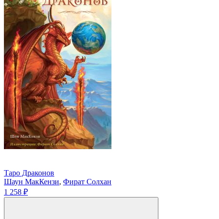
Таро Драконов
Шаун МакКензи
,
Фират Солхан
1 258 ₽