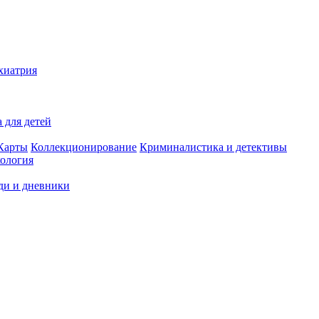
хиатрия
 для детей
Карты
Коллекционирование
Криминалистика и детективы
ология
ди и дневники