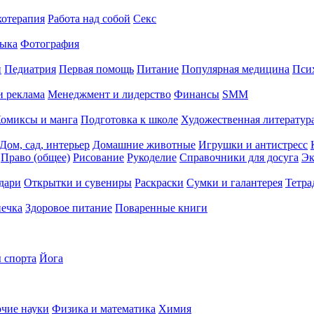
хотерапия
Работа над собой
Секс
ыка
Фотография
й
Педиатрия
Первая помощь
Питание
Популярная медицина
Пси
и реклама
Менеджмент и лидерство
Финансы
SMM
омиксы и манга
Подготовка к школе
Художественная литература
Дом, сад, интерьер
Домашние животные
Игрушки и антистресс
Право (общее)
Рисование
Рукоделие
Справочники для досуга
Эк
дари
Открытки и сувениры
Раскраски
Сумки и галантерея
Тетра
печка
Здоровое питание
Поваренные книги
 спорта
Йога
чие науки
Физика и математика
Химия