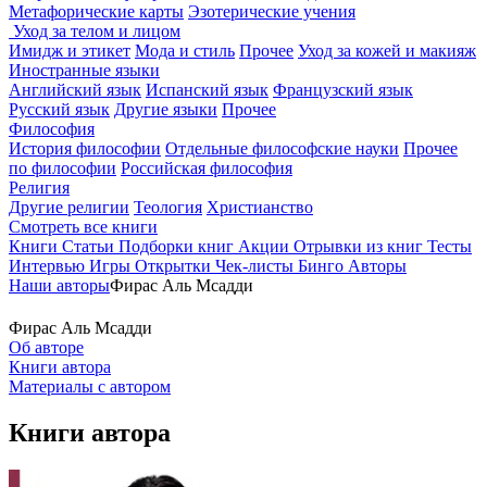
Метафорические карты
Эзотерические учения
Уход за телом и лицом
Имидж и этикет
Мода и стиль
Прочее
Уход за кожей и макияж
Иностранные языки
Английский язык
Испанский язык
Французский язык
Русский язык
Другие языки
Прочее
Философия
История философии
Отдельные философские науки
Прочее
по философии
Российская философия
Религия
Другие религии
Теология
Христианство
Смотреть все книги
Книги
Статьи
Подборки книг
Акции
Отрывки из книг
Тесты
Интервью
Игры
Открытки
Чек-листы
Бинго
Авторы
Наши авторы
Фирас Аль Мсадди
Фирас Аль Мсадди
Об авторе
Книги автора
Материалы с автором
Книги автора