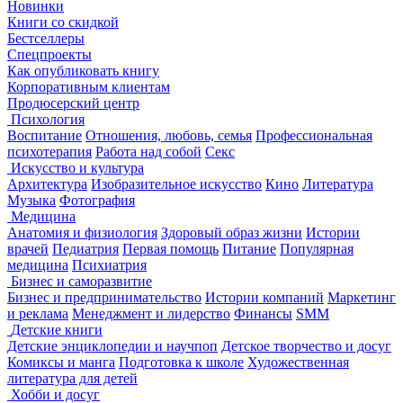
Новинки
Книги со скидкой
Бестселлеры
Спецпроекты
Как опубликовать книгу
Корпоративным клиентам
Продюсерский центр
Психология
Воспитание
Отношения, любовь, семья
Профессиональная
психотерапия
Работа над собой
Секс
Искусство и культура
Архитектура
Изобразительное искусство
Кино
Литература
Музыка
Фотография
Медицина
Анатомия и физиология
Здоровый образ жизни
Истории
врачей
Педиатрия
Первая помощь
Питание
Популярная
медицина
Психиатрия
Бизнес и саморазвитие
Бизнес и предпринимательство
Истории компаний
Маркетинг
и реклама
Менеджмент и лидерство
Финансы
SMM
Детские книги
Детские энциклопедии и научпоп
Детское творчество и досуг
Комиксы и манга
Подготовка к школе
Художественная
литература для детей
Хобби и досуг