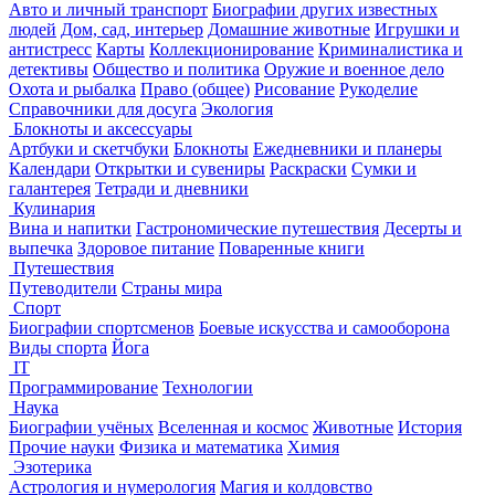
Авто и личный транспорт
Биографии других известных
людей
Дом, сад, интерьер
Домашние животные
Игрушки и
антистресс
Карты
Коллекционирование
Криминалистика и
детективы
Общество и политика
Оружие и военное дело
Охота и рыбалка
Право (общее)
Рисование
Рукоделие
Справочники для досуга
Экология
Блокноты и аксессуары
Артбуки и скетчбуки
Блокноты
Ежедневники и планеры
Календари
Открытки и сувениры
Раскраски
Сумки и
галантерея
Тетради и дневники
Кулинария
Вина и напитки
Гастрономические путешествия
Десерты и
выпечка
Здоровое питание
Поваренные книги
Путешествия
Путеводители
Страны мира
Спорт
Биографии спортсменов
Боевые искусства и самооборона
Виды спорта
Йога
IT
Программирование
Технологии
Наука
Биографии учёных
Вселенная и космос
Животные
История
Прочие науки
Физика и математика
Химия
Эзотерика
Астрология и нумерология
Магия и колдовство