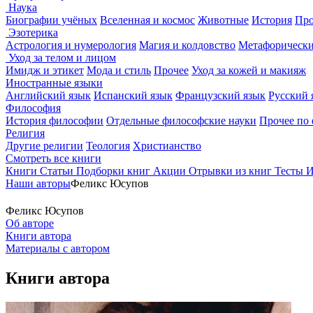
Наука
Биографии учёных
Вселенная и космос
Животные
История
Про
Эзотерика
Астрология и нумерология
Магия и колдовство
Метафорически
Уход за телом и лицом
Имидж и этикет
Мода и стиль
Прочее
Уход за кожей и макияж
Иностранные языки
Английский язык
Испанский язык
Французский язык
Русский 
Философия
История философии
Отдельные философские науки
Прочее по
Религия
Другие религии
Теология
Христианство
Смотреть все книги
Книги
Статьи
Подборки книг
Акции
Отрывки из книг
Тесты
И
Наши авторы
Феликс Юсупов
Феликс Юсупов
Об авторе
Книги автора
Материалы с автором
Книги автора