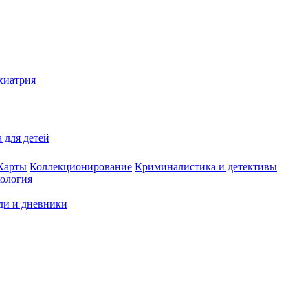
хиатрия
 для детей
Карты
Коллекционирование
Криминалистика и детективы
ология
ди и дневники