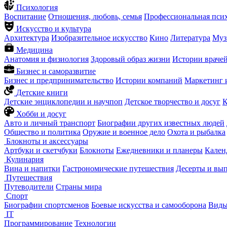
Психология
Воспитание
Отношения, любовь, семья
Профессиональная пси
Искусство и культура
Архитектура
Изобразительное искусство
Кино
Литература
Муз
Медицина
Анатомия и физиология
Здоровый образ жизни
Истории враче
Бизнес и саморазвитие
Бизнес и предпринимательство
Истории компаний
Маркетинг 
Детские книги
Детские энциклопедии и научпоп
Детское творчество и досуг
К
Хобби и досуг
Авто и личный транспорт
Биографии других известных людей
Общество и политика
Оружие и военное дело
Охота и рыбалка
Блокноты и аксессуары
Артбуки и скетчбуки
Блокноты
Ежедневники и планеры
Кален
Кулинария
Вина и напитки
Гастрономические путешествия
Десерты и вы
Путешествия
Путеводители
Страны мира
Спорт
Биографии спортсменов
Боевые искусства и самооборона
Виды
IT
Программирование
Технологии