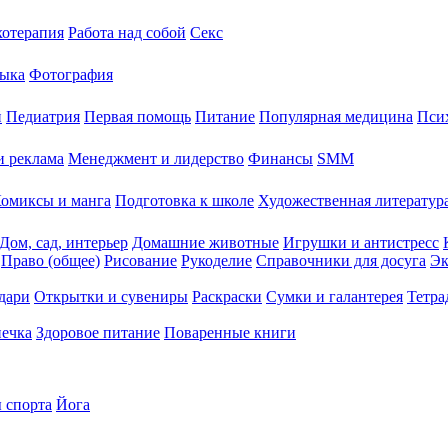
хотерапия
Работа над собой
Секс
ыка
Фотография
й
Педиатрия
Первая помощь
Питание
Популярная медицина
Пси
и реклама
Менеджмент и лидерство
Финансы
SMM
омиксы и манга
Подготовка к школе
Художественная литература
Дом, сад, интерьер
Домашние животные
Игрушки и антистресс
Право (общее)
Рисование
Рукоделие
Справочники для досуга
Эк
дари
Открытки и сувениры
Раскраски
Сумки и галантерея
Тетра
печка
Здоровое питание
Поваренные книги
 спорта
Йога