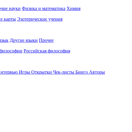
чие науки
Физика и математика
Химия
е карты
Эзотерические учения
язык
Другие языки
Прочее
 философии
Российская философия
нтервью
Игры
Открытки
Чек-листы
Бинго
Авторы