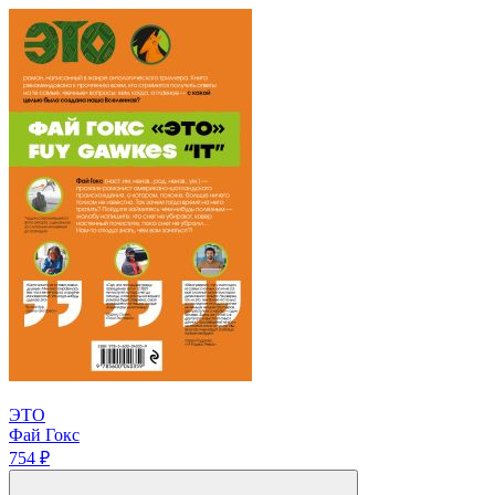
ЭТО
Фай Гокс
754 ₽