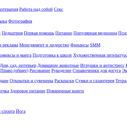
хотерапия
Работа над собой
Секс
ыка
Фотография
й
Педиатрия
Первая помощь
Питание
Популярная медицина
Пси
и реклама
Менеджмент и лидерство
Финансы
SMM
омиксы и манга
Подготовка к школе
Художественная литература
Дом, сад, интерьер
Домашние животные
Игрушки и антистресс
Право (общее)
Рисование
Рукоделие
Справочники для досуга
Эк
дари
Открытки и сувениры
Раскраски
Сумки и галантерея
Тетра
печка
Здоровое питание
Поваренные книги
 спорта
Йога