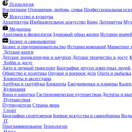
Психология
Воспитание
Отношения, любовь, семья
Профессиональная пси
Искусство и культура
Архитектура
Изобразительное искусство
Кино
Литература
Муз
Медицина
Анатомия и физиология
Здоровый образ жизни
Истории враче
Бизнес и саморазвитие
Бизнес и предпринимательство
Истории компаний
Маркетинг 
Детские книги
Детские энциклопедии и научпоп
Детское творчество и досуг
К
Хобби и досуг
Авто и личный транспорт
Биографии других известных людей
Общество и политика
Оружие и военное дело
Охота и рыбалка
Блокноты и аксессуары
Артбуки и скетчбуки
Блокноты
Ежедневники и планеры
Кален
Кулинария
Вина и напитки
Гастрономические путешествия
Десерты и вы
Путешествия
Путеводители
Страны мира
Спорт
Биографии спортсменов
Боевые искусства и самооборона
Виды
IT
Программирование
Технологии
Наука