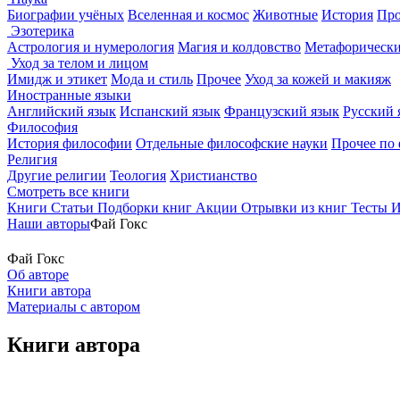
Биографии учёных
Вселенная и космос
Животные
История
Про
Эзотерика
Астрология и нумерология
Магия и колдовство
Метафорически
Уход за телом и лицом
Имидж и этикет
Мода и стиль
Прочее
Уход за кожей и макияж
Иностранные языки
Английский язык
Испанский язык
Французский язык
Русский 
Философия
История философии
Отдельные философские науки
Прочее по
Религия
Другие религии
Теология
Христианство
Смотреть все книги
Книги
Статьи
Подборки книг
Акции
Отрывки из книг
Тесты
И
Наши авторы
Фай Гокс
Фай Гокс
Об авторе
Книги автора
Материалы с автором
Книги автора