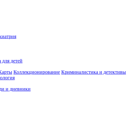
хиатрия
 для детей
Карты
Коллекционирование
Криминалистика и детективы
ология
ди и дневники