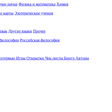
чие науки
Физика и математика
Химия
е карты
Эзотерические учения
язык
Другие языки
Прочее
 философии
Российская философия
нтервью
Игры
Открытки
Чек-листы
Бинго
Авторы