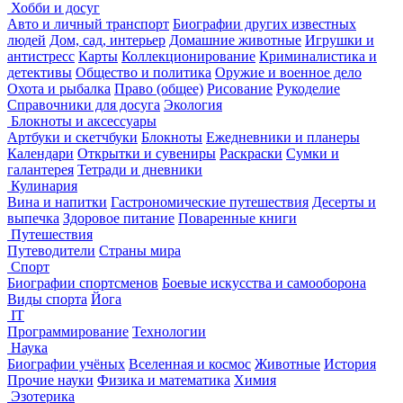
Хобби и досуг
Авто и личный транспорт
Биографии других известных
людей
Дом, сад, интерьер
Домашние животные
Игрушки и
антистресс
Карты
Коллекционирование
Криминалистика и
детективы
Общество и политика
Оружие и военное дело
Охота и рыбалка
Право (общее)
Рисование
Рукоделие
Справочники для досуга
Экология
Блокноты и аксессуары
Артбуки и скетчбуки
Блокноты
Ежедневники и планеры
Календари
Открытки и сувениры
Раскраски
Сумки и
галантерея
Тетради и дневники
Кулинария
Вина и напитки
Гастрономические путешествия
Десерты и
выпечка
Здоровое питание
Поваренные книги
Путешествия
Путеводители
Страны мира
Спорт
Биографии спортсменов
Боевые искусства и самооборона
Виды спорта
Йога
IT
Программирование
Технологии
Наука
Биографии учёных
Вселенная и космос
Животные
История
Прочие науки
Физика и математика
Химия
Эзотерика