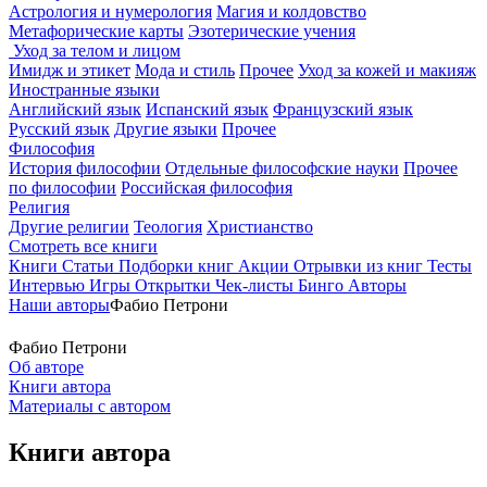
Астрология и нумерология
Магия и колдовство
Метафорические карты
Эзотерические учения
Уход за телом и лицом
Имидж и этикет
Мода и стиль
Прочее
Уход за кожей и макияж
Иностранные языки
Английский язык
Испанский язык
Французский язык
Русский язык
Другие языки
Прочее
Философия
История философии
Отдельные философские науки
Прочее
по философии
Российская философия
Религия
Другие религии
Теология
Христианство
Смотреть все книги
Книги
Статьи
Подборки книг
Акции
Отрывки из книг
Тесты
Интервью
Игры
Открытки
Чек-листы
Бинго
Авторы
Наши авторы
Фабио Петрони
Фабио Петрони
Об авторе
Книги автора
Материалы с автором
Книги автора