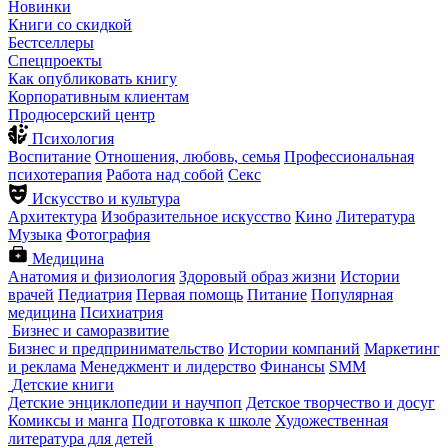
Новинки
Книги со скидкой
Бестселлеры
Спецпроекты
Как опубликовать книгу
Корпоративным клиентам
Продюсерский центр
Психология
Воспитание
Отношения, любовь, семья
Профессиональная
психотерапия
Работа над собой
Секс
Искусство и культура
Архитектура
Изобразительное искусство
Кино
Литература
Музыка
Фотография
Медицина
Анатомия и физиология
Здоровый образ жизни
Истории
врачей
Педиатрия
Первая помощь
Питание
Популярная
медицина
Психиатрия
Бизнес и саморазвитие
Бизнес и предпринимательство
Истории компаний
Маркетинг
и реклама
Менеджмент и лидерство
Финансы
SMM
Детские книги
Детские энциклопедии и научпоп
Детское творчество и досуг
Комиксы и манга
Подготовка к школе
Художественная
литература для детей