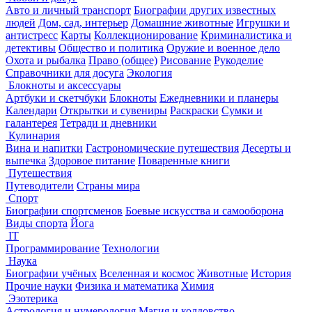
Авто и личный транспорт
Биографии других известных
людей
Дом, сад, интерьер
Домашние животные
Игрушки и
антистресс
Карты
Коллекционирование
Криминалистика и
детективы
Общество и политика
Оружие и военное дело
Охота и рыбалка
Право (общее)
Рисование
Рукоделие
Справочники для досуга
Экология
Блокноты и аксессуары
Артбуки и скетчбуки
Блокноты
Ежедневники и планеры
Календари
Открытки и сувениры
Раскраски
Сумки и
галантерея
Тетради и дневники
Кулинария
Вина и напитки
Гастрономические путешествия
Десерты и
выпечка
Здоровое питание
Поваренные книги
Путешествия
Путеводители
Страны мира
Спорт
Биографии спортсменов
Боевые искусства и самооборона
Виды спорта
Йога
IT
Программирование
Технологии
Наука
Биографии учёных
Вселенная и космос
Животные
История
Прочие науки
Физика и математика
Химия
Эзотерика
Астрология и нумерология
Магия и колдовство