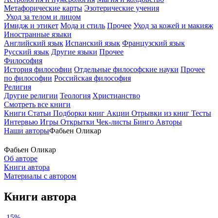
Метафорические карты
Эзотерические учения
Уход за телом и лицом
Имидж и этикет
Мода и стиль
Прочее
Уход за кожей и макияж
Иностранные языки
Английский язык
Испанский язык
Французский язык
Русский язык
Другие языки
Прочее
Философия
История философии
Отдельные философские науки
Прочее
по философии
Российская философия
Религия
Другие религии
Теология
Христианство
Смотреть все книги
Книги
Статьи
Подборки книг
Акции
Отрывки из книг
Тесты
Интервью
Игры
Открытки
Чек-листы
Бинго
Авторы
Наши авторы
Фабьен Оликар
Фабьен Оликар
Об авторе
Книги автора
Материалы с автором
Книги автора
-15%