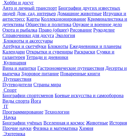
Хобби и досуг
Авто и личный транспорт
Биографии других известных
людей
Дом, сад, интерьер
Домашние животные
Игрушки и
антистресс
Карты
Коллекционирование
Криминалистика и
детективы
Общество и политика
Оружие и военное дело
Охота и рыбалка
Право (общее)
Рисование
Рукоделие
Справочники для досуга
Экология
Блокноты и аксессуары
Артбуки и скетчбуки
Блокноты
Ежедневники и планеры
Календари
Открытки и сувениры
Раскраски
Сумки и
галантерея
Тетради и дневники
Кулинария
Вина и напитки
Гастрономические путешествия
Десерты и
выпечка
Здоровое питание
Поваренные книги
Путешествия
Путеводители
Страны мира
Спорт
Биографии спортсменов
Боевые искусства и самооборона
Виды спорта
Йога
IT
Программирование
Технологии
Наука
Биографии учёных
Вселенная и космос
Животные
История
Прочие науки
Физика и математика
Химия
Эзотерика