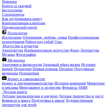
Новинки
Книги со скидкой
Бестселлеры
Спецпроекты
Как опубликовать книгу
Корпоративным клиентам
Продюсерский центр
Психология
Воспитание
Отношения, любовь, семья
Профессиональная
психотерапия
Работа над собой
Секс
Искусство и культура
Архитектура
Изобразительное искусство
Кино
Литература
Музыка
Фотография
Медицина
Анатомия и физиология
Здоровый образ жизни
Истории
врачей
Педиатрия
Первая помощь
Питание
Популярная
медицина
Психиатрия
Бизнес и саморазвитие
Бизнес и предпринимательство
Истории компаний
Маркетинг
и реклама
Менеджмент и лидерство
Финансы
SMM
Детские книги
Детские энциклопедии и научпоп
Детское творчество и досуг
Комиксы и манга
Подготовка к школе
Художественная
литература для детей