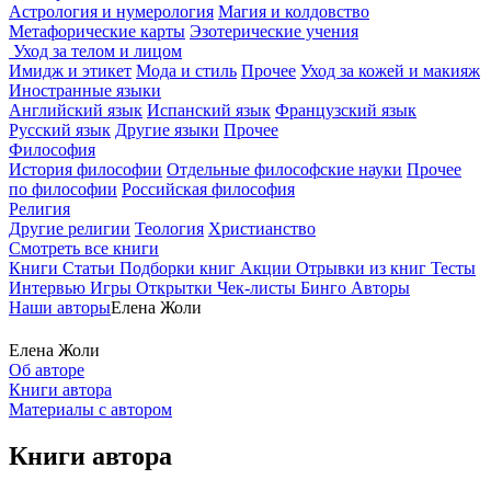
Астрология и нумерология
Магия и колдовство
Метафорические карты
Эзотерические учения
Уход за телом и лицом
Имидж и этикет
Мода и стиль
Прочее
Уход за кожей и макияж
Иностранные языки
Английский язык
Испанский язык
Французский язык
Русский язык
Другие языки
Прочее
Философия
История философии
Отдельные философские науки
Прочее
по философии
Российская философия
Религия
Другие религии
Теология
Христианство
Смотреть все книги
Книги
Статьи
Подборки книг
Акции
Отрывки из книг
Тесты
Интервью
Игры
Открытки
Чек-листы
Бинго
Авторы
Наши авторы
Елена Жоли
Елена Жоли
Об авторе
Книги автора
Материалы с автором
Книги автора