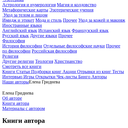
Астрология и нумерология
Магия и колдовство
Метафорические карты
Эзотерические учения
Уход за телом и лицом
Имидж и этикет
Мода и стиль
Прочее
Уход за кожей и макияж
Иностранные языки
Английский язык
Испанский язык
Французский язык
Русский язык
Другие языки
Прочее
Философия
История философии
Отдельные философские науки
Прочее
по философии
Российская философия
Религия
Другие религии
Теология
Христианство
Смотреть все книги
Книги
Статьи
Подборки книг
Акции
Отрывки из книг
Тесты
Интервью
Игры
Открытки
Чек-листы
Бинго
Авторы
Наши авторы
Елена Гриднева
Елена Гриднева
Об авторе
Книги автора
Материалы с автором
Книги автора