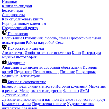
Новинки
Книги со скидкой
Бестселлеры
Спецпроекты
Как опубликовать книгу
Корпоративным клиентам
Продюсерский центр
Психология
Воспитание
Отношения, любовь, семья
Профессиональная
психотерапия
Работа над собой
Секс
Искусство и культура
Архитектура
Изобразительное искусство
Кино
Литература
Музыка
Фотография
Медицина
Анатомия и физиология
Здоровый образ жизни
Истории
врачей
Педиатрия
Первая помощь
Питание
Популярная
медицина
Психиатрия
Бизнес и саморазвитие
Бизнес и предпринимательство
Истории компаний
Маркетинг
и реклама
Менеджмент и лидерство
Финансы
SMM
Детские книги
Детские энциклопедии и научпоп
Детское творчество и досуг
Комиксы и манга
Подготовка к школе
Художественная
литература для детей