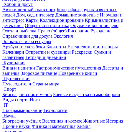
Хобби и досуг
Авто и личный транспорт
Биографии других известных
людей
Дом, сад, интерьер
Домашние животные
Игрушки и
антистресс
Карты
Коллекционирование
Криминалистика и
детективы
Общество и политика
Оружие и военное дело
Охота и рыбалка
Право (общее)
Рисование
Рукоделие
Справочники для досуга
Экология
Блокноты и аксессуары
Артбуки и скетчбуки
Блокноты
Ежедневники и планеры
Календари
Открытки и сувениры
Раскраски
Сумки и
галантерея
Тетради и дневники
Кулинария
Вина и напитки
Гастрономические путешествия
Десерты и
выпечка
Здоровое питание
Поваренные книги
Путешествия
Путеводители
Страны мира
Спорт
Биографии спортсменов
Боевые искусства и самооборона
Виды спорта
Йога
IT
Программирование
Технологии
Наука
Биографии учёных
Вселенная и космос
Животные
История
Прочие науки
Физика и математика
Химия
Эзотерика