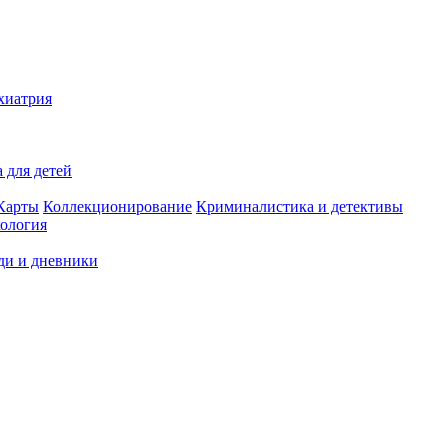
хиатрия
 для детей
Карты
Коллекционирование
Криминалистика и детективы
ология
ди и дневники