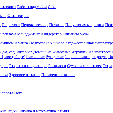
хотерапия
Работа над собой
Секс
ыка
Фотография
й
Педиатрия
Первая помощь
Питание
Популярная медицина
Пси
и реклама
Менеджмент и лидерство
Финансы
SMM
омиксы и манга
Подготовка к школе
Художественная литература
Дом, сад, интерьер
Домашние животные
Игрушки и антистресс
Право (общее)
Рисование
Рукоделие
Справочники для досуга
Эк
дари
Открытки и сувениры
Раскраски
Сумки и галантерея
Тетра
печка
Здоровое питание
Поваренные книги
 спорта
Йога
чие науки
Физика и математика
Химия