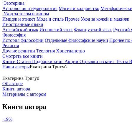
Эзотерика
Астрология и нумерология
Магия и колдовство
Метафорически
Уход за телом и лицом
Имидж и этикет
Мода и стиль
Прочее
Уход за кожей и макияж
Иностранные языки
Английский язык
Испанский язык
Французский язык
Русский 
Философия
История философии
Отдельные философские науки
Прочее по
Религия
Другие религии
Теология
Христианство
Смотреть все книги
Книги
Статьи
Подборки книг
Акции
Отрывки из книг
Тесты
И
Наши авторы
Екатерина Тригуб
Екатерина Тригуб
Об авторе
Книги автора
Материалы с автором
Книги автора
-19%