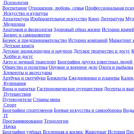
Психология
Воспитание
Отношения, любовь, семья
Профессиональная пси
Искусство и культура
Архитектура
Изобразительное искусство
Кино
Литература
Муз
Медицина
Анатомия и физиология
Здоровый образ жизни
Истории враче
Бизнес и саморазвитие
Бизнес и предпринимательство
Истории компаний
Маркетинг 
Детские книги
Детские энциклопедии и научпоп
Детское творчество и досуг
К
Хобби и досуг
Авто и личный транспорт
Биографии других известных людей
Общество и политика
Оружие и военное дело
Охота и рыбалка
Блокноты и аксессуары
Артбуки и скетчбуки
Блокноты
Ежедневники и планеры
Кален
Кулинария
Вина и напитки
Гастрономические путешествия
Десерты и вы
Путешествия
Путеводители
Страны мира
Спорт
Биографии спортсменов
Боевые искусства и самооборона
Виды
IT
Программирование
Технологии
Наука
Биографии учёных
Вселенная и космос
Животные
История
Про