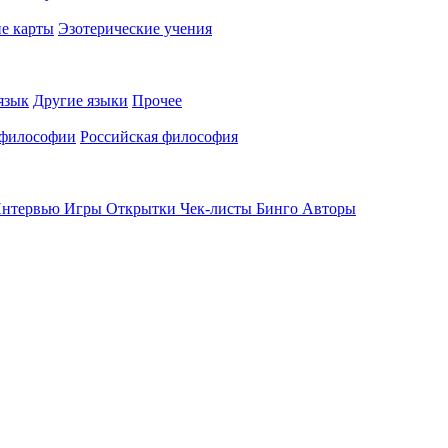
е карты
Эзотерические учения
язык
Другие языки
Прочее
 философии
Российская философия
нтервью
Игры
Открытки
Чек-листы
Бинго
Авторы