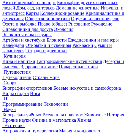
Авто и личный транспорт
Биографии других известных
людей
Дом, сад, интерьер
Домашние животные
Игрушки и
антистресс
Карты
Коллекционирование
Криминалистика и
детективы
Общество и политика
Оружие и военное дело
Охота и рыбалка
Право (общее)
Рисование
Рукоделие
Справочники для досуга
Экология
Блокноты и аксессуары
Артбуки и скетчбуки
Блокноты
Ежедневники и планеры
Календари
Открытки и сувениры
Раскраски
Сумки и
галантерея
Тетради и дневники
Кулинария
Вина и напитки
Гастрономические путешествия
Десерты и
выпечка
Здоровое питание
Поваренные книги
Путешествия
Путеводители
Страны мира
Спорт
Биографии спортсменов
Боевые искусства и самооборона
Виды спорта
Йога
IT
Программирование
Технологии
Наука
Биографии учёных
Вселенная и космос
Животные
История
Прочие науки
Физика и математика
Химия
Эзотерика
Астрология и нумерология
Магия и колдовство