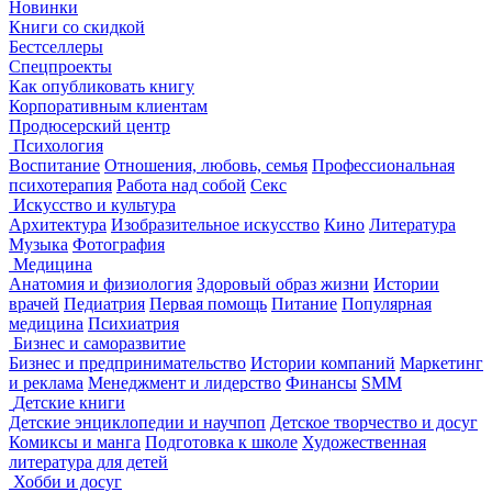
Новинки
Книги со скидкой
Бестселлеры
Спецпроекты
Как опубликовать книгу
Корпоративным клиентам
Продюсерский центр
Психология
Воспитание
Отношения, любовь, семья
Профессиональная
психотерапия
Работа над собой
Секс
Искусство и культура
Архитектура
Изобразительное искусство
Кино
Литература
Музыка
Фотография
Медицина
Анатомия и физиология
Здоровый образ жизни
Истории
врачей
Педиатрия
Первая помощь
Питание
Популярная
медицина
Психиатрия
Бизнес и саморазвитие
Бизнес и предпринимательство
Истории компаний
Маркетинг
и реклама
Менеджмент и лидерство
Финансы
SMM
Детские книги
Детские энциклопедии и научпоп
Детское творчество и досуг
Комиксы и манга
Подготовка к школе
Художественная
литература для детей
Хобби и досуг