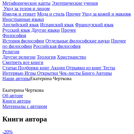
Метафорические карты
Эзотерические учения
Уход за телом и лицом
Имидж и этикет
Мода и стиль
Прочее
Уход за кожей и макияж
Иностранные языки
Английский язык
Испанский язык
Французский язык
Русский язык
Другие языки
Прочее
Философия
История философии
Отдельные философские науки
Прочее
по философии
Российская философия
Религия
Другие религии
Теология
Христианство
Смотреть все книги
Статьи
Подборки книг
Акции
Отрывки из книг
Тесты
Интервью
Игры
Открытки
Чек-листы
Бинго
Авторы
Наши авторы
Екатерина Черткова
Екатерина Черткова
Об авторе
Книги автора
Материалы с автором
Книги автора
-20%