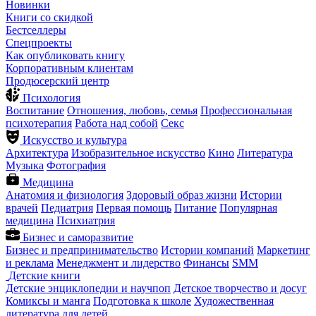
Новинки
Книги со скидкой
Бестселлеры
Спецпроекты
Как опубликовать книгу
Корпоративным клиентам
Продюсерский центр
Психология
Воспитание
Отношения, любовь, семья
Профессиональная
психотерапия
Работа над собой
Секс
Искусство и культура
Архитектура
Изобразительное искусство
Кино
Литература
Музыка
Фотография
Медицина
Анатомия и физиология
Здоровый образ жизни
Истории
врачей
Педиатрия
Первая помощь
Питание
Популярная
медицина
Психиатрия
Бизнес и саморазвитие
Бизнес и предпринимательство
Истории компаний
Маркетинг
и реклама
Менеджмент и лидерство
Финансы
SMM
Детские книги
Детские энциклопедии и научпоп
Детское творчество и досуг
Комиксы и манга
Подготовка к школе
Художественная
литература для детей