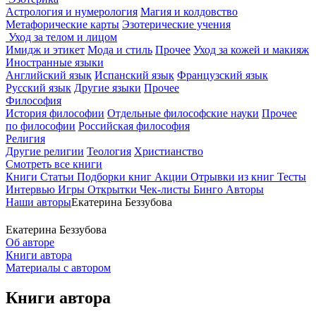
Астрология и нумерология
Магия и колдовство
Метафорические карты
Эзотерические учения
Уход за телом и лицом
Имидж и этикет
Мода и стиль
Прочее
Уход за кожей и макияж
Иностранные языки
Английский язык
Испанский язык
Французский язык
Русский язык
Другие языки
Прочее
Философия
История философии
Отдельные философские науки
Прочее
по философии
Российская философия
Религия
Другие религии
Теология
Христианство
Смотреть все книги
Книги
Статьи
Подборки книг
Акции
Отрывки из книг
Тесты
Интервью
Игры
Открытки
Чек-листы
Бинго
Авторы
Наши авторы
Екатерина Беззубова
Екатерина Беззубова
Об авторе
Книги автора
Материалы с автором
Книги автора