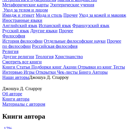
Метафорические карты
Эзотерические учения
Уход за телом и лицом
Имидж и этикет
Мода и стиль
Прочее
Уход за кожей и макияж
Иностранные языки
Английский язык
Испанский язык
Французский язык
Русский язык
Другие языки
Прочее
Философия
История философии
Отдельные философские науки
Прочее
по философии
Российская философия
Религия
Другие религии
Теология
Христианство
Смотреть все книги
Книги
Статьи
Подборки книг
Акции
Отрывки из книг
Тесты
Интервью
Игры
Открытки
Чек-листы
Бинго
Авторы
Наши авторы
Джошуа Д. Спарроу
Джошуа Д. Спарроу
Об авторе
Книги автора
Материалы с автором
Книги автора
-17%