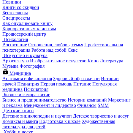
Новинки
Книги со скидкой
Бестселлеры
Спецпроекты
Как опубликовать книгу
Корпоративным клиентам
Продюсерский центр
Психология
Воспитание
Отношения, любовь, семья
Профессиональная
психотерапия
Работа над собой
Секс
Искусство и культура
Архитектура
Изобразительное искусство
Кино
Литература
Музыка
Фотография
Медицина
Анатомия и физиология
Здоровый образ жизни
Истории
врачей
Педиатрия
Первая помощь
Питание
Популярная
медицина
Психиатрия
Бизнес и саморазвитие
Бизнес и предпринимательство
Истории компаний
Маркетинг
и реклама
Менеджмент и лидерство
Финансы
SMM
Детские книги
Детские энциклопедии и научпоп
Детское творчество и досуг
Комиксы и манга
Подготовка к школе
Художественная
литература для детей
Хобби и досуг