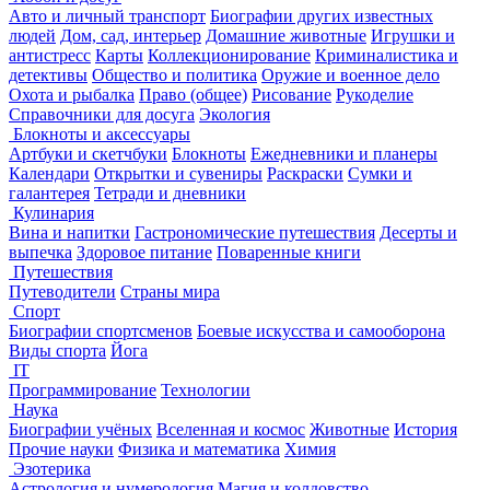
Авто и личный транспорт
Биографии других известных
людей
Дом, сад, интерьер
Домашние животные
Игрушки и
антистресс
Карты
Коллекционирование
Криминалистика и
детективы
Общество и политика
Оружие и военное дело
Охота и рыбалка
Право (общее)
Рисование
Рукоделие
Справочники для досуга
Экология
Блокноты и аксессуары
Артбуки и скетчбуки
Блокноты
Ежедневники и планеры
Календари
Открытки и сувениры
Раскраски
Сумки и
галантерея
Тетради и дневники
Кулинария
Вина и напитки
Гастрономические путешествия
Десерты и
выпечка
Здоровое питание
Поваренные книги
Путешествия
Путеводители
Страны мира
Спорт
Биографии спортсменов
Боевые искусства и самооборона
Виды спорта
Йога
IT
Программирование
Технологии
Наука
Биографии учёных
Вселенная и космос
Животные
История
Прочие науки
Физика и математика
Химия
Эзотерика
Астрология и нумерология
Магия и колдовство