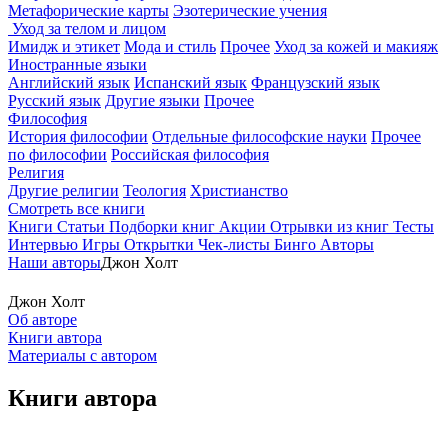
Метафорические карты
Эзотерические учения
Уход за телом и лицом
Имидж и этикет
Мода и стиль
Прочее
Уход за кожей и макияж
Иностранные языки
Английский язык
Испанский язык
Французский язык
Русский язык
Другие языки
Прочее
Философия
История философии
Отдельные философские науки
Прочее
по философии
Российская философия
Религия
Другие религии
Теология
Христианство
Смотреть все книги
Книги
Статьи
Подборки книг
Акции
Отрывки из книг
Тесты
Интервью
Игры
Открытки
Чек-листы
Бинго
Авторы
Наши авторы
Джон Холт
Джон Холт
Об авторе
Книги автора
Материалы с автором
Книги автора