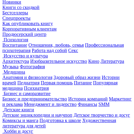
Новинки
Книги со скидкой
Бестселлеры
Спецпроекты
Как опубликовать книгу
Корпоративным клиентам
Продюсерский центр
Психология
Воспитание
Отношения, любовь, семья
Профессиональная
психотерапия
Работа над собой
Секс
Искусство и культура
Архитектура
Изобразительное искусство
Кино
Литература
Музыка
Фотография
Медицина
Анатомия и физиология
Здоровый образ жизни
Истории
врачей
Педиатрия
Первая помощь
Питание
Популярная
медицина
Психиатрия
Бизнес и саморазвитие
Бизнес и предпринимательство
Истории компаний
Маркетинг
и реклама
Менеджмент и лидерство
Финансы
SMM
Детские книги
Детские энциклопедии и научпоп
Детское творчество и досуг
Комиксы и манга
Подготовка к школе
Художественная
литература для детей
Хобби и досуг