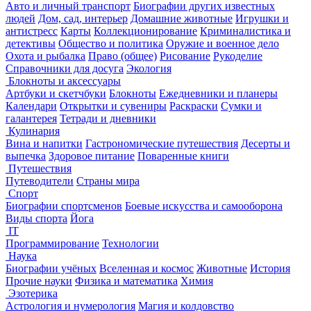
Авто и личный транспорт
Биографии других известных
людей
Дом, сад, интерьер
Домашние животные
Игрушки и
антистресс
Карты
Коллекционирование
Криминалистика и
детективы
Общество и политика
Оружие и военное дело
Охота и рыбалка
Право (общее)
Рисование
Рукоделие
Справочники для досуга
Экология
Блокноты и аксессуары
Артбуки и скетчбуки
Блокноты
Ежедневники и планеры
Календари
Открытки и сувениры
Раскраски
Сумки и
галантерея
Тетради и дневники
Кулинария
Вина и напитки
Гастрономические путешествия
Десерты и
выпечка
Здоровое питание
Поваренные книги
Путешествия
Путеводители
Страны мира
Спорт
Биографии спортсменов
Боевые искусства и самооборона
Виды спорта
Йога
IT
Программирование
Технологии
Наука
Биографии учёных
Вселенная и космос
Животные
История
Прочие науки
Физика и математика
Химия
Эзотерика
Астрология и нумерология
Магия и колдовство