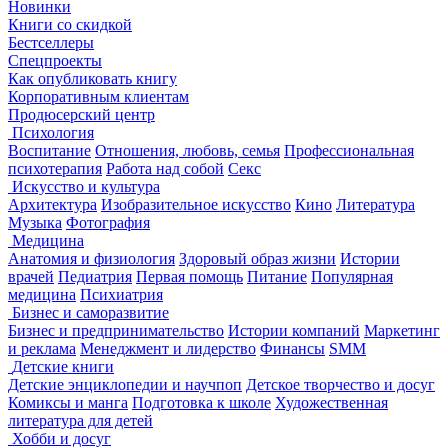
Новинки
Книги со скидкой
Бестселлеры
Спецпроекты
Как опубликовать книгу
Корпоративным клиентам
Продюсерский центр
Психология
Воспитание
Отношения, любовь, семья
Профессиональная
психотерапия
Работа над собой
Секс
Искусство и культура
Архитектура
Изобразительное искусство
Кино
Литература
Музыка
Фотография
Медицина
Анатомия и физиология
Здоровый образ жизни
Истории
врачей
Педиатрия
Первая помощь
Питание
Популярная
медицина
Психиатрия
Бизнес и саморазвитие
Бизнес и предпринимательство
Истории компаний
Маркетинг
и реклама
Менеджмент и лидерство
Финансы
SMM
Детские книги
Детские энциклопедии и научпоп
Детское творчество и досуг
Комиксы и манга
Подготовка к школе
Художественная
литература для детей
Хобби и досуг