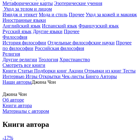
Метафорические карты
Эзотерические учения
Уход за телом и лицом
Имидж и этикет
Мода и стиль
Прочее
Уход за кожей и макияж
Иностранные языки
Английский язык
Испанский язык
Французский язык
Русский язык
Другие языки
Прочее
Философия
История философии
Отдельные философские науки
Прочее
по философии
Российская философия
Религия
Другие религии
Теология
Христианство
Смотреть все книги
Книги
Статьи
Подборки книг
Акции
Отрывки из книг
Тесты
Интервью
Игры
Открытки
Чек-листы
Бинго
Авторы
Наши авторы
Джина Чон
Джина Чон
Об авторе
Книги автора
Материалы с автором
Книги автора
-17%