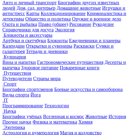
Авто и личный транспорт
Биографии других известных
людей
Дом, сад, интерьер
Домашние животные
Игрушки и
антистресс
Карты
Коллекционирование
Криминалистика и
детективы
Общество и политика
Оружие и военное дело
Охота и рыбалка
Право (общее)
Рисование
Рукоделие
Справочники для досуга
Экология
Блокноты и аксессуары
Артбуки и скетчбуки
Блокноты
Ежедневники и планеры
Календари
Открытки и сувениры
Раскраски
Сумки и
галантерея
Тетради и дневники
Кулинария
Вина и напитки
Гастрономические путешествия
Десерты и
выпечка
Здоровое питание
Поваренные книги
Путешествия
Путеводители
Страны мира
Спорт
Биографии спортсменов
Боевые искусства и самооборона
Виды спорта
Йога
IT
Программирование
Технологии
Наука
Биографии учёных
Вселенная и космос
Животные
История
Прочие науки
Физика и математика
Химия
Эзотерика
Астрология и нумерология
Магия и колдовство