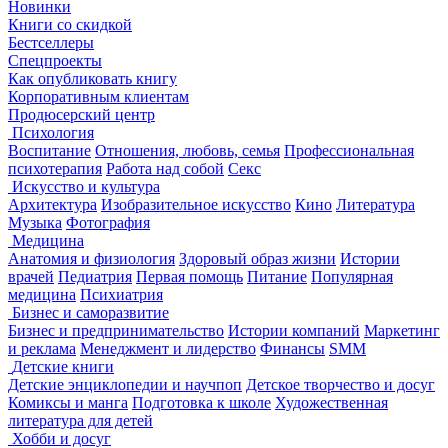
Новинки
Книги со скидкой
Бестселлеры
Спецпроекты
Как опубликовать книгу
Корпоративным клиентам
Продюсерский центр
Психология
Воспитание
Отношения, любовь, семья
Профессиональная
психотерапия
Работа над собой
Секс
Искусство и культура
Архитектура
Изобразительное искусство
Кино
Литература
Музыка
Фотография
Медицина
Анатомия и физиология
Здоровый образ жизни
Истории
врачей
Педиатрия
Первая помощь
Питание
Популярная
медицина
Психиатрия
Бизнес и саморазвитие
Бизнес и предпринимательство
Истории компаний
Маркетинг
и реклама
Менеджмент и лидерство
Финансы
SMM
Детские книги
Детские энциклопедии и научпоп
Детское творчество и досуг
Комиксы и манга
Подготовка к школе
Художественная
литература для детей
Хобби и досуг