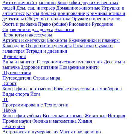
Авто и личный транспорт
Биографии других известных
людей
Дом, сад, интерьер
Домашние животные
Игрушки и
антистресс
Карты
Коллекционирование
Криминалистика и
детективы
Общество и политика
Оружие и военное дело
Охота и рыбалка
Право (общее)
Рисование
Рукоделие
Справочники для досуга
Экология
Блокноты и аксессуары
Артбуки и скетчбуки
Блокноты
Ежедневники и планеры
Календари
Открытки и сувениры
Раскраски
Сумки и
галантерея
Тетради и дневники
Кулинария
Вина и напитки
Гастрономические путешествия
Десерты и
выпечка
Здоровое питание
Поваренные книги
Путешествия
Путеводители
Страны мира
Спорт
Биографии спортсменов
Боевые искусства и самооборона
Виды спорта
Йога
IT
Программирование
Технологии
Наука
Биографии учёных
Вселенная и космос
Животные
История
Прочие науки
Физика и математика
Химия
Эзотерика
Астрология и нумерология
Магия и колдовство