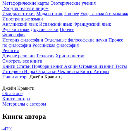
Метафорические карты
Эзотерические учения
Уход за телом и лицом
Имидж и этикет
Мода и стиль
Прочее
Уход за кожей и макияж
Иностранные языки
Английский язык
Испанский язык
Французский язык
Русский язык
Другие языки
Прочее
Философия
История философии
Отдельные философские науки
Прочее
по философии
Российская философия
Религия
Другие религии
Теология
Христианство
Смотреть все книги
Книги
Статьи
Подборки книг
Акции
Отрывки из книг
Тесты
Интервью
Игры
Открытки
Чек-листы
Бинго
Авторы
Наши авторы
Джейн Кравитц
Джейн Кравитц
Об авторе
Книги автора
Материалы с автором
Книги автора
-47%