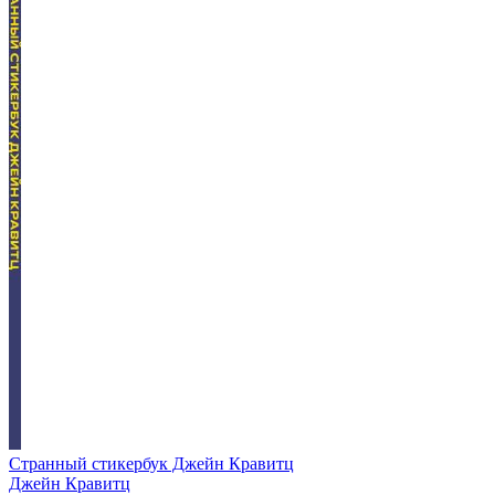
Странный стикербук Джейн Кравитц
Джейн Кравитц