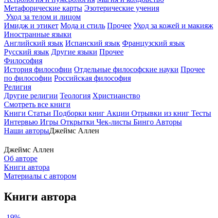
Метафорические карты
Эзотерические учения
Уход за телом и лицом
Имидж и этикет
Мода и стиль
Прочее
Уход за кожей и макияж
Иностранные языки
Английский язык
Испанский язык
Французский язык
Русский язык
Другие языки
Прочее
Философия
История философии
Отдельные философские науки
Прочее
по философии
Российская философия
Религия
Другие религии
Теология
Христианство
Смотреть все книги
Книги
Статьи
Подборки книг
Акции
Отрывки из книг
Тесты
Интервью
Игры
Открытки
Чек-листы
Бинго
Авторы
Наши авторы
Джеймс Аллен
Джеймс Аллен
Об авторе
Книги автора
Материалы с автором
Книги автора
-19%