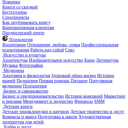
Новинки
Книги со скидкой
Бестселлеры
Спецпроекты
Как опубликовать книгу
Корпоративным клиентам
Продюсерский центр
Психология
Воспитание
Отношения, любовь, семья
Профессиональная
психотерапия
Работа над собой
Секс
Искусство и культура
Архитектура
Изобразительное искусство
Кино
Литература
Музыка
Фотография
Медицина
Анатомия и физиология
Здоровый образ жизни
Истории
врачей
Педиатрия
Первая помощь
Питание
Популярная
медицина
Психиатрия
Бизнес и саморазвитие
Бизнес и предпринимательство
Истории компаний
Маркетинг
и реклама
Менеджмент и лидерство
Финансы
SMM
Детские книги
Детские энциклопедии и научпоп
Детское творчество и досуг
Комиксы и манга
Подготовка к школе
Художественная
литература для детей
Хобби и досуг