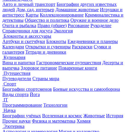
Авто и личный транспорт
Биографии других известных
людей
Дом, сад, интерьер
Домашние животные
Игрушки и
антистресс
Карты
Коллекционирование
Криминалистика и
детективы
Общество и политика
Оружие и военное дело
Охота и рыбалка
Право (общее)
Рисование
Рукоделие
Справочники для досуга
Экология
Блокноты и аксессуары
Артбуки и скетчбуки
Блокноты
Ежедневники и планеры
Календари
Открытки и сувениры
Раскраски
Сумки и
галантерея
Тетради и дневники
Кулинария
Вина и напитки
Гастрономические путешествия
Десерты и
выпечка
Здоровое питание
Поваренные книги
Путешествия
Путеводители
Страны мира
Спорт
Биографии спортсменов
Боевые искусства и самооборона
Виды спорта
Йога
IT
Программирование
Технологии
Наука
Биографии учёных
Вселенная и космос
Животные
История
Прочие науки
Физика и математика
Химия
Эзотерика
Астрология и нумерология
Магия и колдовство