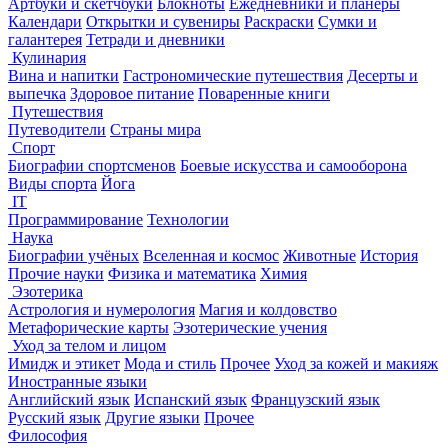
Артбуки и скетчбуки
Блокноты
Ежедневники и планеры
Календари
Открытки и сувениры
Раскраски
Сумки и
галантерея
Тетради и дневники
Кулинария
Вина и напитки
Гастрономические путешествия
Десерты и
выпечка
Здоровое питание
Поваренные книги
Путешествия
Путеводители
Страны мира
Спорт
Биографии спортсменов
Боевые искусства и самооборона
Виды спорта
Йога
IT
Программирование
Технологии
Наука
Биографии учёных
Вселенная и космос
Животные
История
Прочие науки
Физика и математика
Химия
Эзотерика
Астрология и нумерология
Магия и колдовство
Метафорические карты
Эзотерические учения
Уход за телом и лицом
Имидж и этикет
Мода и стиль
Прочее
Уход за кожей и макияж
Иностранные языки
Английский язык
Испанский язык
Французский язык
Русский язык
Другие языки
Прочее
Философия