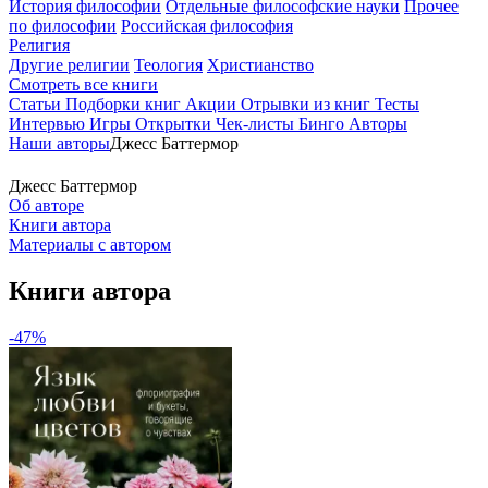
История философии
Отдельные философские науки
Прочее
по философии
Российская философия
Религия
Другие религии
Теология
Христианство
Смотреть все книги
Статьи
Подборки книг
Акции
Отрывки из книг
Тесты
Интервью
Игры
Открытки
Чек-листы
Бинго
Авторы
Наши авторы
Джесс Баттермор
Джесс Баттермор
Об авторе
Книги автора
Материалы с автором
Книги автора
-47%