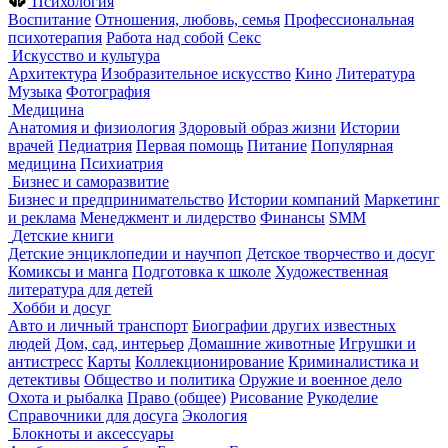
Психология
Воспитание
Отношения, любовь, семья
Профессиональная
психотерапия
Работа над собой
Секс
Искусство и культура
Архитектура
Изобразительное искусство
Кино
Литература
Музыка
Фотография
Медицина
Анатомия и физиология
Здоровый образ жизни
Истории
врачей
Педиатрия
Первая помощь
Питание
Популярная
медицина
Психиатрия
Бизнес и саморазвитие
Бизнес и предпринимательство
Истории компаний
Маркетинг
и реклама
Менеджмент и лидерство
Финансы
SMM
Детские книги
Детские энциклопедии и научпоп
Детское творчество и досуг
Комиксы и манга
Подготовка к школе
Художественная
литература для детей
Хобби и досуг
Авто и личный транспорт
Биографии других известных
людей
Дом, сад, интерьер
Домашние животные
Игрушки и
антистресс
Карты
Коллекционирование
Криминалистика и
детективы
Общество и политика
Оружие и военное дело
Охота и рыбалка
Право (общее)
Рисование
Рукоделие
Справочники для досуга
Экология
Блокноты и аксессуары