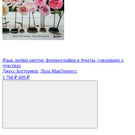
Язык любви цветов: флориография и букеты, говорящие о
чувствах
Джесс Баттермор
,
Лиза МакГиннесс
1 768 ₽
609 ₽