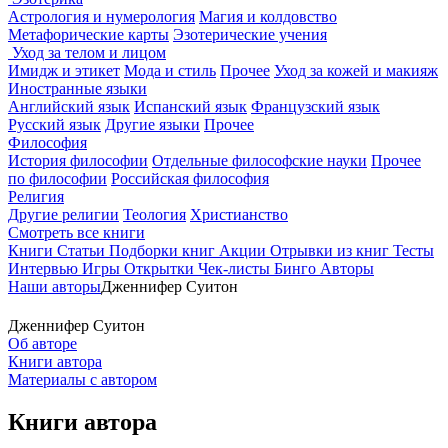
Астрология и нумерология
Магия и колдовство
Метафорические карты
Эзотерические учения
Уход за телом и лицом
Имидж и этикет
Мода и стиль
Прочее
Уход за кожей и макияж
Иностранные языки
Английский язык
Испанский язык
Французский язык
Русский язык
Другие языки
Прочее
Философия
История философии
Отдельные философские науки
Прочее
по философии
Российская философия
Религия
Другие религии
Теология
Христианство
Смотреть все книги
Книги
Статьи
Подборки книг
Акции
Отрывки из книг
Тесты
Интервью
Игры
Открытки
Чек-листы
Бинго
Авторы
Наши авторы
Дженнифер Суитон
Дженнифер Суитон
Об авторе
Книги автора
Материалы с автором
Книги автора