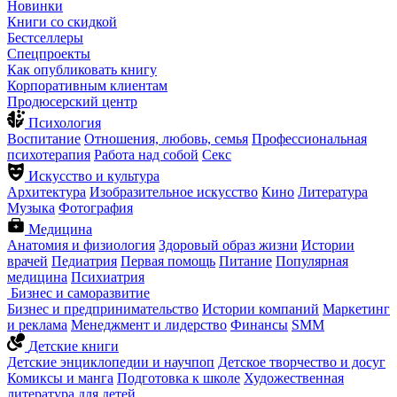
Новинки
Книги со скидкой
Бестселлеры
Спецпроекты
Как опубликовать книгу
Корпоративным клиентам
Продюсерский центр
Психология
Воспитание
Отношения, любовь, семья
Профессиональная
психотерапия
Работа над собой
Секс
Искусство и культура
Архитектура
Изобразительное искусство
Кино
Литература
Музыка
Фотография
Медицина
Анатомия и физиология
Здоровый образ жизни
Истории
врачей
Педиатрия
Первая помощь
Питание
Популярная
медицина
Психиатрия
Бизнес и саморазвитие
Бизнес и предпринимательство
Истории компаний
Маркетинг
и реклама
Менеджмент и лидерство
Финансы
SMM
Детские книги
Детские энциклопедии и научпоп
Детское творчество и досуг
Комиксы и манга
Подготовка к школе
Художественная
литература для детей