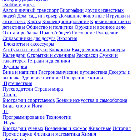
Хобби и досуг
Авто и личный транспорт
Биографии других известных
людей
Дом, сад, интерьер
Домашние животные
Игрушки и
антистресс
Карты
Коллекционирование
Криминалистика и
детективы
Общество и политика
Оружие и военное дело
Охота и рыбалка
Право (общее)
Рисование
Рукоделие
Справочники для досуга
Экология
Блокноты и аксессуары
Артбуки и скетчбуки
Блокноты
Ежедневники и планеры
Календари
Открытки и сувениры
Раскраски
Сумки и
галантерея
Тетради и дневники
Кулинария
Вина и напитки
Гастрономические путешествия
Десерты и
выпечка
Здоровое питание
Поваренные книги
Путешествия
Путеводители
Страны мира
Спорт
Биографии спортсменов
Боевые искусства и самооборона
Виды спорта
Йога
IT
Программирование
Технологии
Наука
Биографии учёных
Вселенная и космос
Животные
История
Прочие науки
Физика и математика
Химия
Эзотерика