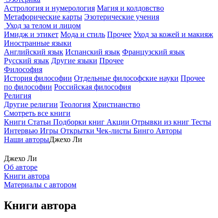
Астрология и нумерология
Магия и колдовство
Метафорические карты
Эзотерические учения
Уход за телом и лицом
Имидж и этикет
Мода и стиль
Прочее
Уход за кожей и макияж
Иностранные языки
Английский язык
Испанский язык
Французский язык
Русский язык
Другие языки
Прочее
Философия
История философии
Отдельные философские науки
Прочее
по философии
Российская философия
Религия
Другие религии
Теология
Христианство
Смотреть все книги
Книги
Статьи
Подборки книг
Акции
Отрывки из книг
Тесты
Интервью
Игры
Открытки
Чек-листы
Бинго
Авторы
Наши авторы
Джехо Ли
Джехо Ли
Об авторе
Книги автора
Материалы с автором
Книги автора