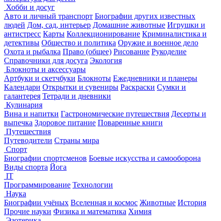
Хобби и досуг
Авто и личный транспорт
Биографии других известных
людей
Дом, сад, интерьер
Домашние животные
Игрушки и
антистресс
Карты
Коллекционирование
Криминалистика и
детективы
Общество и политика
Оружие и военное дело
Охота и рыбалка
Право (общее)
Рисование
Рукоделие
Справочники для досуга
Экология
Блокноты и аксессуары
Артбуки и скетчбуки
Блокноты
Ежедневники и планеры
Календари
Открытки и сувениры
Раскраски
Сумки и
галантерея
Тетради и дневники
Кулинария
Вина и напитки
Гастрономические путешествия
Десерты и
выпечка
Здоровое питание
Поваренные книги
Путешествия
Путеводители
Страны мира
Спорт
Биографии спортсменов
Боевые искусства и самооборона
Виды спорта
Йога
IT
Программирование
Технологии
Наука
Биографии учёных
Вселенная и космос
Животные
История
Прочие науки
Физика и математика
Химия
Эзотерика