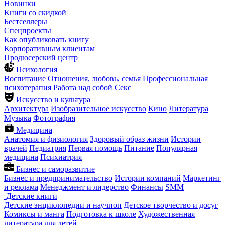
Новинки
Книги со скидкой
Бестселлеры
Спецпроекты
Как опубликовать книгу
Корпоративным клиентам
Продюсерский центр
Психология
Воспитание
Отношения, любовь, семья
Профессиональная
психотерапия
Работа над собой
Секс
Искусство и культура
Архитектура
Изобразительное искусство
Кино
Литература
Музыка
Фотография
Медицина
Анатомия и физиология
Здоровый образ жизни
Истории
врачей
Педиатрия
Первая помощь
Питание
Популярная
медицина
Психиатрия
Бизнес и саморазвитие
Бизнес и предпринимательство
Истории компаний
Маркетинг
и реклама
Менеджмент и лидерство
Финансы
SMM
Детские книги
Детские энциклопедии и научпоп
Детское творчество и досуг
Комиксы и манга
Подготовка к школе
Художественная
литература для детей